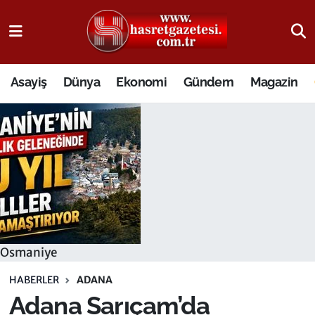
Osmaniye Nöbetçi Eczaneler
Asayiş
Dünya
Ekonomi
Gündem
Magazin
Osmaniye Hava Durumu
Osmaniye Trafik Yoğunluk Haritası
Süper Lig Puan Durumu ve Fikstür
Tüm Manşetler
Son Dakika Haberleri
Osmaniye
Haber Arşivi
HABERLER
ADANA
Adana Sarıçam’da