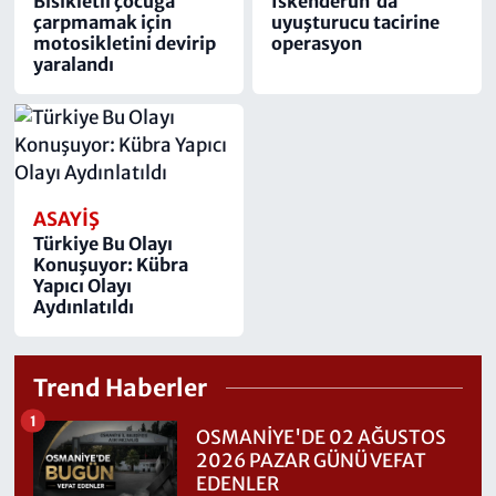
Bisikletli çocuğa
İskenderun'da
çarpmamak için
uyuşturucu tacirine
motosikletini devirip
operasyon
yaralandı
ASAYIŞ
Türkiye Bu Olayı
Konuşuyor: Kübra
Yapıcı Olayı
Aydınlatıldı
Trend Haberler
1
OSMANİYE'DE 02 AĞUSTOS
2026 PAZAR GÜNÜ VEFAT
EDENLER