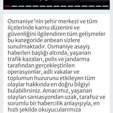
1
2
3
4
5
6
7
8
9
10
11
12
13
14
15
Osmaniye'nin şehir merkezi ve tüm
ilçelerinde kamu düzenini ve
güvenliğini ilgilendiren tüm gelişmeler
bu kategoride anbean sizlere
sunulmaktadır. Osmaniye asayiş
haberleri başlığı altında, yaşanan
trafik kazaları, polis ve jandarma
tarafından gerçekleştirilen
operasyonlar, adli vakalar ve
toplumun huzurunu etkileyen tüm
olaylar hakkında en doğru bilgiyi
bulabilirsiniz. Amacımız, yaşanan
olayları sansasyondan uzak, tarafsız ve
sorumlu bir habercilik anlayışıyla, en
hızlı şekilde okuyucularımıza