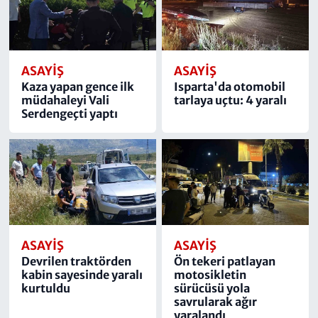
ASAYIŞ
ASAYIŞ
Kaza yapan gence ilk
Isparta'da otomobil
müdahaleyi Vali
tarlaya uçtu: 4 yaralı
Serdengeçti yaptı
ASAYIŞ
ASAYIŞ
Devrilen traktörden
Ön tekeri patlayan
kabin sayesinde yaralı
motosikletin
kurtuldu
sürücüsü yola
savrularak ağır
yaralandı