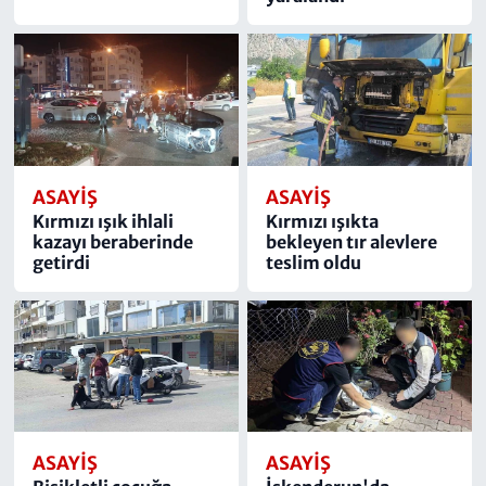
ASAYIŞ
ASAYIŞ
Kırmızı ışık ihlali
Kırmızı ışıkta
kazayı beraberinde
bekleyen tır alevlere
getirdi
teslim oldu
ASAYIŞ
ASAYIŞ