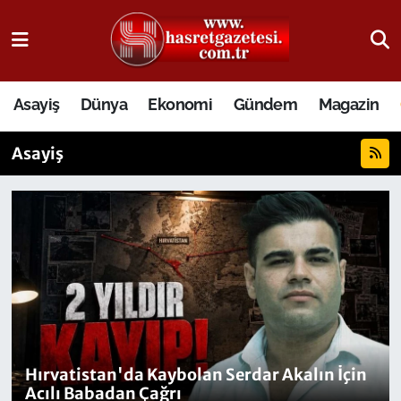
Osmaniye Nöbetçi Eczaneler
Asayiş
Dünya
Ekonomi
Gündem
Magazin
Osmaniye Hava Durumu
Asayiş
Osmaniye Trafik Yoğunluk Haritası
Süper Lig Puan Durumu ve Fikstür
Tüm Manşetler
Son Dakika Haberleri
Haber Arşivi
Hırvatistan'da Kaybolan Serdar Akalın İçin
Acılı Babadan Çağrı