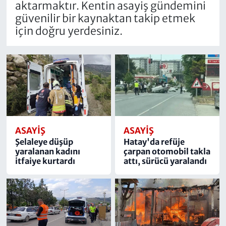
aktarmaktır. Kentin asayiş gündemini
güvenilir bir kaynaktan takip etmek
için doğru yerdesiniz.
ASAYIŞ
ASAYIŞ
Şelaleye düşüp
Hatay'da refüje
yaralanan kadını
çarpan otomobil takla
itfaiye kurtardı
attı, sürücü yaralandı