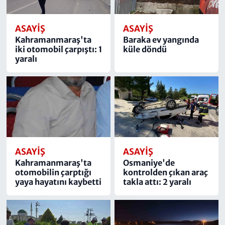
ASAYIŞ
ASAYIŞ
Kahramanmaraş'ta
Baraka ev yangında
iki otomobil çarpıştı: 1
küle döndü
yaralı
ASAYIŞ
ASAYIŞ
Kahramanmaraş'ta
Osmaniye'de
otomobilin çarptığı
kontrolden çıkan araç
yaya hayatını kaybetti
takla attı: 2 yaralı