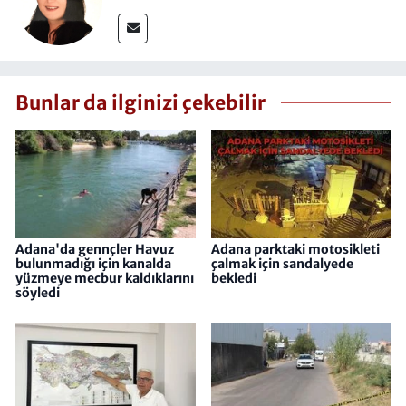
Bunlar da ilginizi çekebilir
Adana'da gennçler Havuz
Adana parktaki motosikleti
bulunmadığı için kanalda
çalmak için sandalyede
yüzmeye mecbur kaldıklarını
bekledi
söyledi