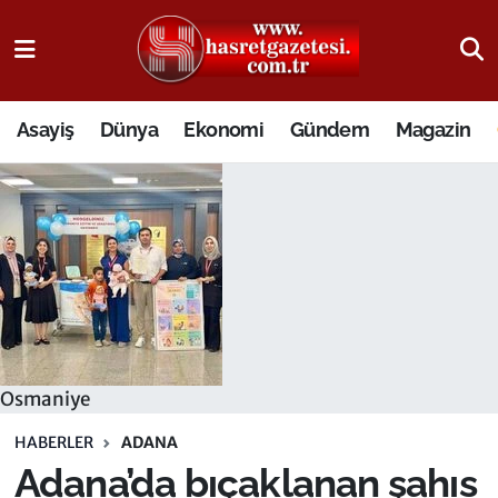
Osmaniye Nöbetçi Eczaneler
Asayiş
Dünya
Ekonomi
Gündem
Magazin
Osmaniye Hava Durumu
Osmaniye Trafik Yoğunluk Haritası
Süper Lig Puan Durumu ve Fikstür
Tüm Manşetler
Son Dakika Haberleri
Osmaniye
Haber Arşivi
HABERLER
ADANA
Adana’da bıçaklanan şahıs