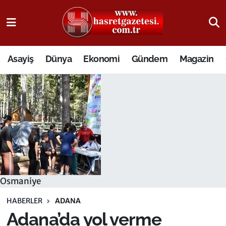
Osmaniye Nöbetçi Eczaneler
Asayiş
Dünya
Ekonomi
Gündem
Magazin
Osmaniye Hava Durumu
Osmaniye Trafik Yoğunluk Haritası
Süper Lig Puan Durumu ve Fikstür
Tüm Manşetler
Son Dakika Haberleri
Osmaniye
Haber Arşivi
HABERLER
ADANA
Adana’da yol verme