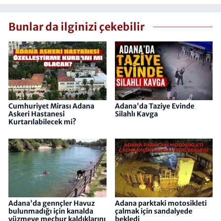
Bunlar da ilginizi çekebilir
Cumhuriyet Mirası Adana
Adana'da Taziye Evinde
Askeri Hastanesi
Silahlı Kavga
Kurtarılabilecek mi?
Adana'da gennçler Havuz
Adana parktaki motosikleti
bulunmadığı için kanalda
çalmak için sandalyede
yüzmeye mecbur kaldıklarını
bekledi