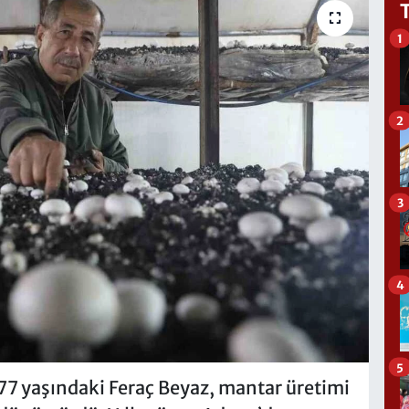
1
2
3
4
5
77 yaşındaki Feraç Beyaz, mantar üretimi