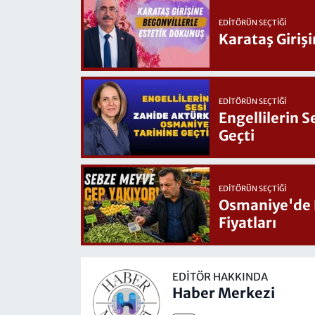
EDITÖRÜN SEÇTIĞI
Karataş Giriş
EDITÖRÜN SEÇTIĞI
Engellilerin 
Geçti
EDITÖRÜN SEÇTIĞI
Osmaniye'de Hafta Sonu G
Fiyatları
EDITÖR HAKKINDA
Haber Merkezi