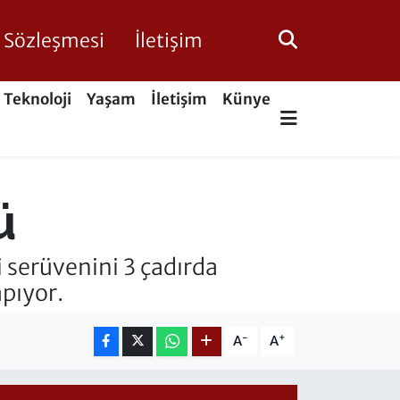
ik Sözleşmesi
İletişim
Teknoloji
Yaşam
İletişim
Künye
ü
 serüvenini 3 çadırda
apıyor.
-
+
A
A