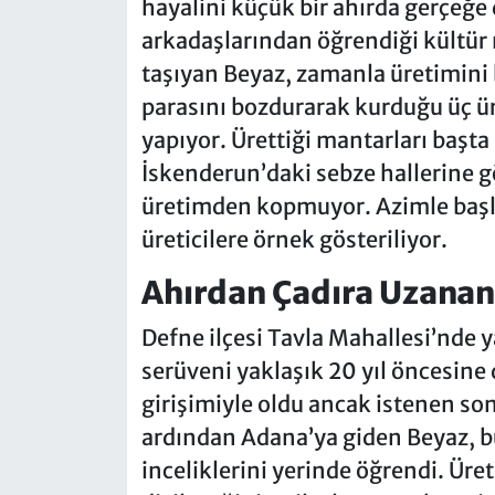
hayalini küçük bir ahırda gerçeğe
arkadaşlarından öğrendiği kültür 
taşıyan Beyaz, zamanla üretimini b
parasını bozdurarak kurduğu üç ü
yapıyor. Ürettiği mantarları başt
İskenderun’daki sebze hallerine 
üretimden kopmuyor. Azimle başla
üreticilere örnek gösteriliyor.
Ahırdan Çadıra Uzanan
Defne ilçesi Tavla Mahallesi’nde 
serüveni yaklaşık 20 yıl öncesine
girişimiyle oldu ancak istenen so
ardından Adana’ya giden Beyaz, b
inceliklerini yerinde öğrendi. Üre