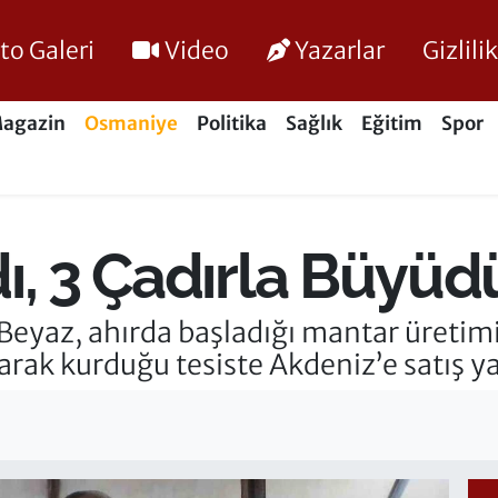
to Galeri
Video
Yazarlar
Gizlil
agazin
Osmaniye
Politika
Sağlık
Eğitim
Spor
ı, 3 Çadırla Büyüd
Beyaz, ahırda başladığı mantar üretimi
tarak kurduğu tesiste Akdeniz’e satış y