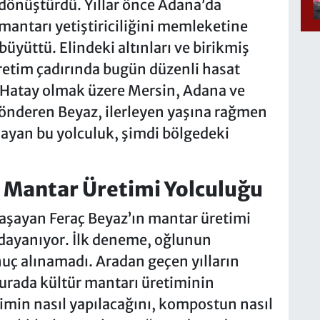
 dönüştürdü. Yıllar önce Adana’da
mantarı yetiştiriciliğini memleketine
üyüttü. Elindeki altınları ve birikmiş
retim çadırında bugün düzenli hasat
a Hatay olmak üzere Mersin, Adana ve
gönderen Beyaz, ilerleyen yaşına rağmen
yan bu yolculuk, şimdi bölgedeki
 Mantar Üretimi Yolculuğu
yaşayan Feraç Beyaz’ın mantar üretimi
 dayanıyor. İlk deneme, oğlunun
nuç alınamadı. Aradan geçen yılların
urada kültür mantarı üretiminin
timin nasıl yapılacağını, kompostun nasıl