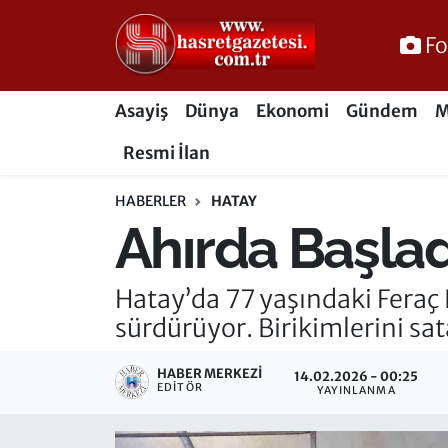
Fo
Osmaniye Nöbetçi Eczaneler
Asayiş
Dünya
Ekonomi
Gündem
M
Osmaniye Hava Durumu
Resmi İlan
Osmaniye Trafik Yoğunluk Haritası
HABERLER
HATAY
Ahırda Başlad
Süper Lig Puan Durumu ve Fikstür
Tüm Manşetler
Hatay’da 77 yaşındaki Feraç 
sürdürüyor. Birikimlerini sa
Son Dakika Haberleri
HABER MERKEZI
14.02.2026 - 00:25
Haber Arşivi
EDITÖR
YAYINLANMA