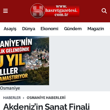
Osmaniye Nöbetçi Eczaneler
Asayiş
Dünya
Ekonomi
Gündem
Magazin
Osmaniye Hava Durumu
Osmaniye Trafik Yoğunluk Haritası
Süper Lig Puan Durumu ve Fikstür
Tüm Manşetler
Son Dakika Haberleri
Osmaniye
Haber Arşivi
HABERLER
OSMANIYE HABERLERI
Akdeniz’in Sanat Finali