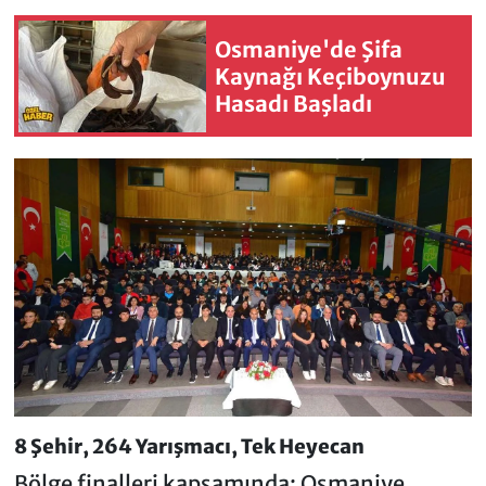
Osmaniye'de Şifa
Kaynağı Keçiboynuzu
Hasadı Başladı
8 Şehir, 264 Yarışmacı, Tek Heyecan
Bölge finalleri kapsamında; Osmaniye,