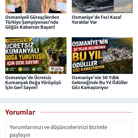
Osmaniyeli Güreşçilerden
Osmaniye'de Feci Kaza!
Türkiye Şampiyonası’nda
Yaralılar Var
Göğüs Kabartan Başarı!
Osmaniye'de Ücretsiz
Osmaniye'nin 30 Yıllık
Kumanyalı Doğa Yürüyüşü
Geleneğinde Bu Yıl Ödüller
İçin Geri Sayım!
Göz Kamaştırıyor
Yorumlar