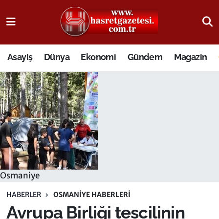
Osmaniye Nöbetçi Eczaneler
Asayiş
Dünya
Ekonomi
Gündem
Magazin
Osmaniye Hava Durumu
Osmaniye Trafik Yoğunluk Haritası
Süper Lig Puan Durumu ve Fikstür
Tüm Manşetler
Son Dakika Haberleri
Osmaniye
Haber Arşivi
HABERLER
OSMANIYE HABERLERI
Avrupa Birliği tescilinin