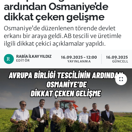
ardından Osmaniye’de
dikkat çeken gelişme
Osmaniye’de düzenlenen törende devlet
erkanı bir araya geldi.AB tescili ve üretimle
ilgili dikkat çekici açıklamalar yapıldı.
RABIA İLKAY YILDIZ
16.09.2025 - 12:00
16.09.2025 -
EDITÖR
YAYINLANMA
GÜNCELLE