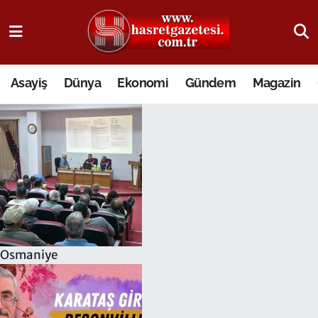
Osmaniye Nöbetçi Eczaneler
Asayiş
Dünya
Ekonomi
Gündem
Magazin
Osmaniye Hava Durumu
Osmaniye Trafik Yoğunluk Haritası
Süper Lig Puan Durumu ve Fikstür
Tüm Manşetler
Son Dakika Haberleri
Osmaniye
Haber Arşivi