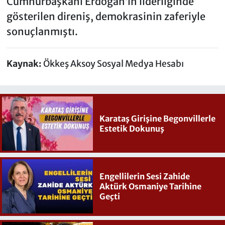
Cumhurbaşkanı Erdoğan’ın liderliğinde
gösterilen direniş, demokrasinin zaferiyle
sonuçlanmıştı.
Kaynak:
Ökkeş Aksoy Sosyal Medya Hesabı
Karataş Girişine Begonvillerle
Estetik Dokunuş
Engellilerin Sesi Zahide
Aktürk Osmaniye Tarihine
Geçti