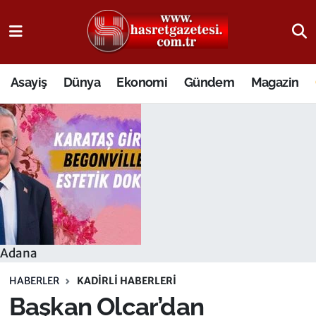
Osmaniye Nöbetçi Eczaneler
Asayiş
Dünya
Ekonomi
Gündem
Magazin
Osmaniye Hava Durumu
Osmaniye Trafik Yoğunluk Haritası
Süper Lig Puan Durumu ve Fikstür
Tüm Manşetler
Son Dakika Haberleri
Adana
Haber Arşivi
HABERLER
KADIRLI HABERLERI
Başkan Olcar’dan