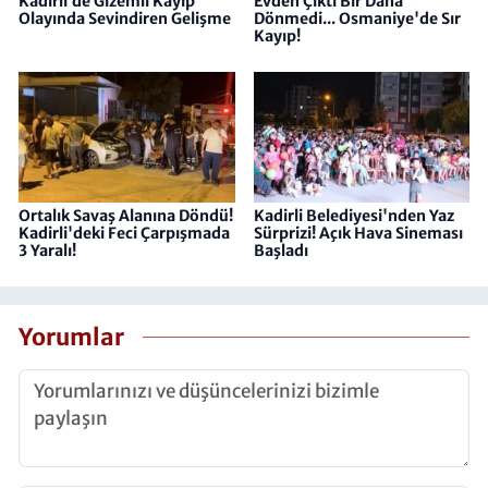
Kadirli’de Gizemli Kayıp
Evden Çıktı Bir Daha
Olayında Sevindiren Gelişme
Dönmedi... Osmaniye'de Sır
Kayıp!
Ortalık Savaş Alanına Döndü!
Kadirli Belediyesi'nden Yaz
Kadirli'deki Feci Çarpışmada
Sürprizi! Açık Hava Sineması
3 Yaralı!
Başladı
Yorumlar