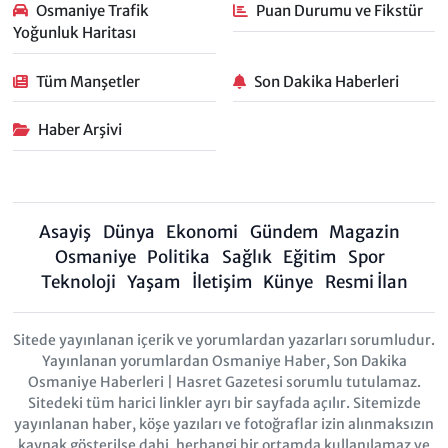
Osmaniye Trafik
Puan Durumu ve Fikstür
Yoğunluk Haritası
Tüm Manşetler
Son Dakika Haberleri
Haber Arşivi
Asayiş
Dünya
Ekonomi
Gündem
Magazin
Osmaniye
Politika
Sağlık
Eğitim
Spor
Teknoloji
Yaşam
İletişim
Künye
Resmi İlan
Sitede yayınlanan içerik ve yorumlardan yazarları sorumludur.
Yayınlanan yorumlardan Osmaniye Haber, Son Dakika
Osmaniye Haberleri | Hasret Gazetesi sorumlu tutulamaz.
Sitedeki tüm harici linkler ayrı bir sayfada açılır. Sitemizde
yayınlanan haber, köşe yazıları ve fotoğraflar izin alınmaksızın
kaynak gösterilse dahi, herhangi bir ortamda kullanılamaz ve