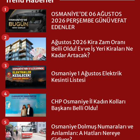
Trend Haberler
1
OSMANİYE'DE 06 AĞUSTOS
2026 PERŞEMBE GÜNÜ VEFAT
EDENLER
2
Ağustos 2026 Kira Zam Oranı
Belli Oldu! Ev ve İş Yeri Kiraları Ne
Kadar Artacak?
3
Osmaniye 1 Ağustos Elektrik
Kesinti Listesi
4
CHP Osmaniye İl Kadın Kolları
Başkanı Belli Oldu!
5
Osmaniye Dolmuş Numaraları ve
Anlamları: A Hatları Nereye
Gidiyor?