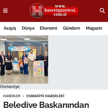
Osmaniye Nöbetçi Eczaneler
Asayiş
Dünya
Ekonomi
Gündem
Magazin
Osmaniye Hava Durumu
Osmaniye Trafik Yoğunluk Haritası
Süper Lig Puan Durumu ve Fikstür
Tüm Manşetler
Son Dakika Haberleri
Osmaniye
Haber Arşivi
HABERLER
OSMANIYE HABERLERI
Belediye Başkanından