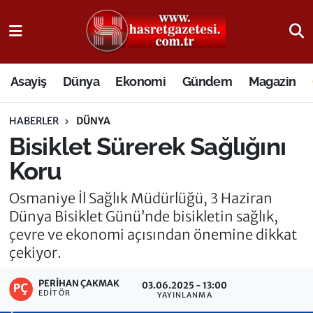
Osmaniye Nöbetçi Eczaneler
Asayiş
Dünya
Ekonomi
Gündem
Magazin
Osmaniye Hava Durumu
HABERLER
DÜNYA
Osmaniye Trafik Yoğunluk Haritası
Bisiklet Sürerek Sağlığını
Süper Lig Puan Durumu ve Fikstür
Koru
Tüm Manşetler
Osmaniye İl Sağlık Müdürlüğü, 3 Haziran
Dünya Bisiklet Günü’nde bisikletin sağlık,
Son Dakika Haberleri
çevre ve ekonomi açısından önemine dikkat
çekiyor.
Haber Arşivi
PERIHAN ÇAKMAK
03.06.2025 - 13:00
EDITÖR
YAYINLANMA