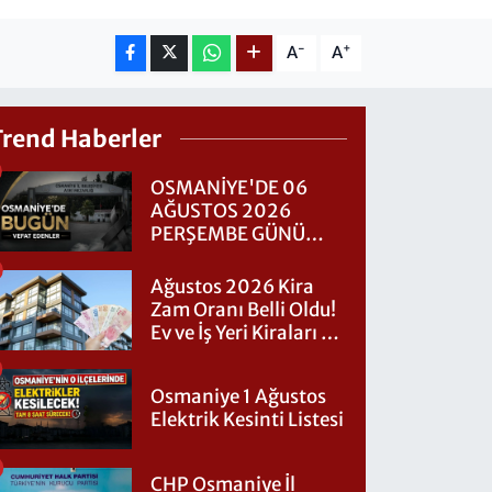
-
+
A
A
Trend Haberler
OSMANİYE'DE 06
AĞUSTOS 2026
PERŞEMBE GÜNÜ
VEFAT EDENLER
Ağustos 2026 Kira
Zam Oranı Belli Oldu!
Ev ve İş Yeri Kiraları Ne
Kadar Artacak?
Osmaniye 1 Ağustos
Elektrik Kesinti Listesi
CHP Osmaniye İl