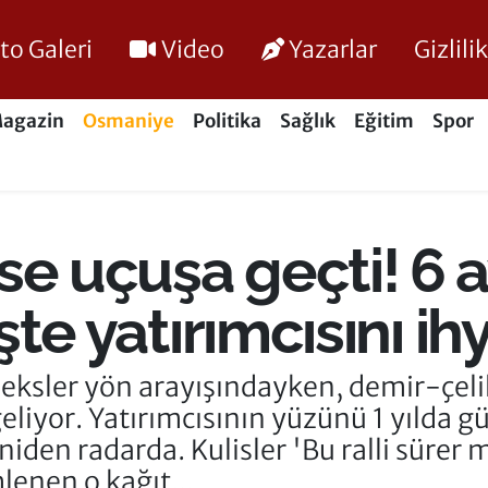
to Galeri
Video
Yazarlar
Gizlil
agazin
Osmaniye
Politika
Sağlık
Eğitim
Spor
se uçuşa geçti! 6 
İşte yatırımcısını i
deksler yön arayışındayken, demir-çel
eliyor. Yatırımcısının yüzünü 1 yılda g
iden radarda. Kulisler 'Bu ralli sürer 
lenen o kağıt...