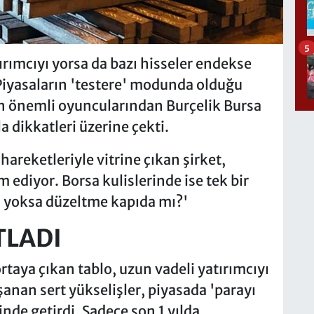
5
tırımcıyı yorsa da bazı hisseler endekse
yasaların 'testere' modunda olduğu
 önemli oyuncularından Burçelik Bursa
 dikkatleri üzerine çekti.
hareketleriyle vitrine çıkan şirket,
ediyor. Borsa kulislerinde ise tek bir
ı, yoksa düzeltme kapıda mı?'
TLADI
taya çıkan tablo, uzun vadeli yatırımcıyı
şanan sert yükselişler, piyasada 'parayı
inde getirdi. Sadece son 1 yılda