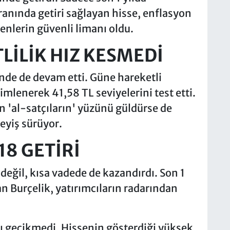
ranında getiri sağlayan hisse, enflasyon
enlerin güvenli limanı oldu.
İLİK HIZ KESMEDİ
nde de devam etti. Güne hareketli
imlenerek 41,58 TL seviyelerini test etti.
n 'al-satçıların' yüzünü güldürse de
eyiş sürüyor.
18 GETİRİ
değil, kısa vadede de kazandırdı. Son 1
an Burçelik, yatırımcıların radarından
 gecikmedi. Hissenin gösterdiği yüksek