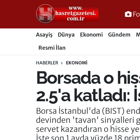
Fo
Osmaniye Nöbetçi Eczaneler
Asayiş
Dünya
Ekonomi
Gündem
M
Osmaniye Hava Durumu
Resmi İlan
Osmaniye Trafik Yoğunluk Haritası
HABERLER
EKONOMI
Borsada o his
Süper Lig Puan Durumu ve Fikstür
Tüm Manşetler
2.5'a katladı: 
Son Dakika Haberleri
Borsa İstanbul'da (BIST) en
devinden 'tavan' sinyalleri g
Haber Arşivi
servet kazandıran o hisse yen
İşte son 1 ayda yüzde 18 prim