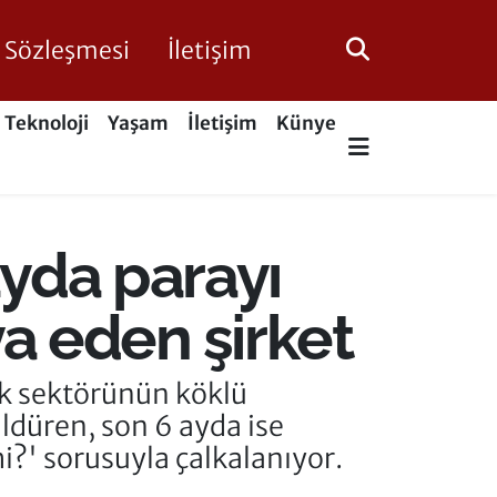
ik Sözleşmesi
İletişim
Teknoloji
Yaşam
İletişim
Künye
ayda parayı
hya eden şirket
ik sektörünün köklü
üldüren, son 6 ayda ise
mi?' sorusuyla çalkalanıyor.