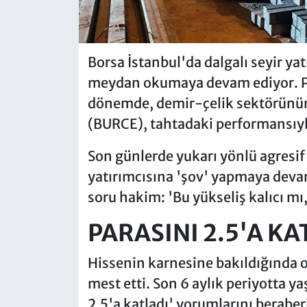
Borsa İstanbul'da dalgalı seyir ya
meydan okumaya devam ediyor. Pi
dönemde, demir-çelik sektörünün
(BURCE), tahtadaki performansıyla
Son günlerde yukarı yönlü agresif 
yatırımcısına 'şov' yapmaya devam 
soru hakim: 'Bu yükseliş kalıcı m
PARASINI 2.5'A KA
Hissenin karnesine bakıldığında or
mest etti. Son 6 aylık periyotta ya
2.5'a katladı' yorumlarını beraber