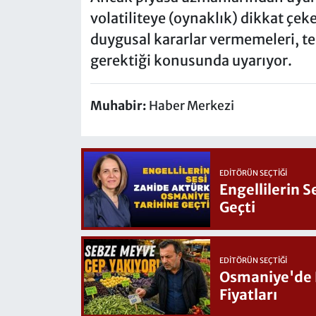
volatiliteye (oynaklık) dikkat çek
duygusal kararlar vermemeleri, te
gerektiği konusunda uyarıyor.
Muhabir:
Haber Merkezi
EDITÖRÜN SEÇTIĞI
Engellilerin 
Geçti
EDITÖRÜN SEÇTIĞI
Osmaniye'de Hafta Sonu G
Fiyatları