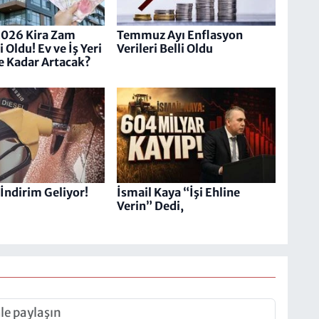
2026 Kira Zam
Temmuz Ayı Enflasyon
i Oldu! Ev ve İş Yeri
Verileri Belli Oldu
Ne Kadar Artacak?
İndirim Geliyor!
İsmail Kaya “İşi Ehline
Verin” Dedi,