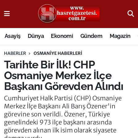
Osmaniye Nöbetçi Eczaneler
Asayiş
Dünya
Ekonomi
Gündem
Magazin
Osmaniye Hava Durumu
HABERLER
OSMANIYE HABERLERI
Osmaniye Trafik Yoğunluk Haritası
Tarihte Bir İlk! CHP
Süper Lig Puan Durumu ve Fikstür
Osmaniye Merkez İlçe
Başkanı Görevden Alındı
Tüm Manşetler
Cumhuriyet Halk Partisi (CHP) Osmaniye
Son Dakika Haberleri
Merkez İlçe Başkanı Ali Barış Özener'in
görevine son verildi. Özener, Türkiye
Haber Arşivi
genelindeki 973 ilçe başkanı arasında
görevden alınan ilk isim olarak siyasete