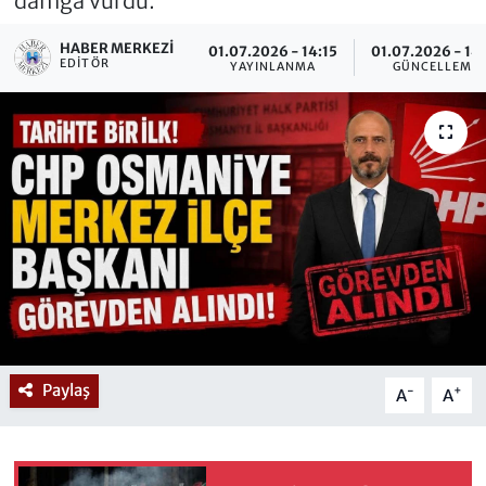
damga vurdu.
HABER MERKEZI
01.07.2026 - 14:15
01.07.2026 - 14
EDITÖR
YAYINLANMA
GÜNCELLEME
Paylaş
-
+
A
A