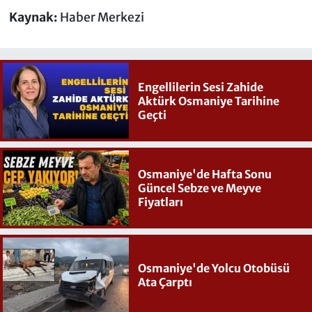
Kaynak:
Haber Merkezi
Engellilerin Sesi Zahide
Aktürk Osmaniye Tarihine
Geçti
Osmaniye'de Hafta Sonu
Güncel Sebze ve Meyve
Fiyatları
Osmaniye'de Yolcu Otobüsü
Ata Çarptı