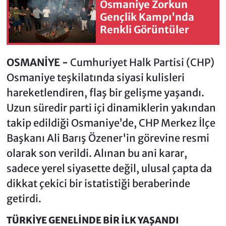
Osmaniye Zorkun
Gençlik Kampı'nda
Renkli Görüntüler
OSMANİYE -
Cumhuriyet Halk Partisi (CHP)
Osmaniye teşkilatında siyasi kulisleri
hareketlendiren, flaş bir gelişme yaşandı.
Uzun süredir parti içi dinamiklerin yakından
takip edildiği Osmaniye’de, CHP Merkez İlçe
Başkanı Ali Barış Özener'in görevine resmi
olarak son verildi. Alınan bu ani karar,
sadece yerel siyasette değil, ulusal çapta da
dikkat çekici bir istatistiği beraberinde
getirdi.
TÜRKİYE GENELİNDE BİR İLK YAŞANDI