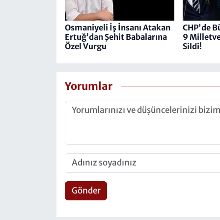
Osmaniyeli İş İnsanı Atakan
CHP'de Bü
Ertuğ’dan Şehit Babalarına
9 Milletve
Özel Vurgu
Sildi!
Yorumlar
Gönder