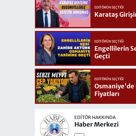
EDITÖRÜN SEÇTIĞI
Karataş Giriş
EDITÖRÜN SEÇTIĞI
Engellilerin 
Geçti
EDITÖRÜN SEÇTIĞI
Osmaniye'de Hafta Sonu G
Fiyatları
EDITÖR HAKKINDA
Haber Merkezi