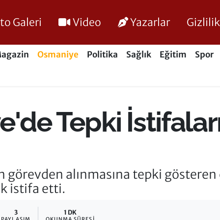
to Galeri
Video
Yazarlar
Gizlil
agazin
Osmaniye
Politika
Sağlık
Eğitim
Spor
de Tepki İstifala
n görevden alınmasına tepki gösteren
istifa etti.
3
1 DK
PAYLAŞIM
OKUNMA SÜRESI