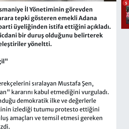
5
Osmaniye İl Yönetiminin görevden
Karara tepki gösteren emekli Adana
ti üyeliğinden istifa ettiğini açıkladı.
 vicdani bir duruş olduğunu belirterek
eştiriler yöneltti.
il"
erekçelerini sıralayan Mustafa Şen,
n" kararını kabul etmediğini vurguladı.
duğu demokratik ilke ve değerlerle
nin izlediği tutumu protesto ettiğini
uluş amaçları ve temsil etmesi gereken
zdi.