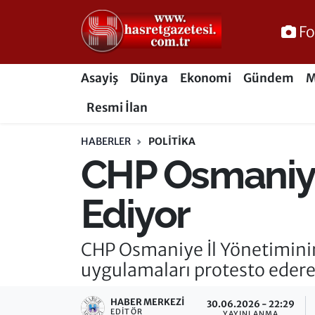
Fo
Osmaniye Nöbetçi Eczaneler
Asayiş
Dünya
Ekonomi
Gündem
M
Osmaniye Hava Durumu
Resmi İlan
Osmaniye Trafik Yoğunluk Haritası
HABERLER
POLITIKA
CHP Osmaniye'
Süper Lig Puan Durumu ve Fikstür
Tüm Manşetler
Ediyor
Son Dakika Haberleri
CHP Osmaniye İl Yönetimini
uygulamaları protesto ederek 
Haber Arşivi
HABER MERKEZI
30.06.2026 - 22:29
EDITÖR
YAYINLANMA