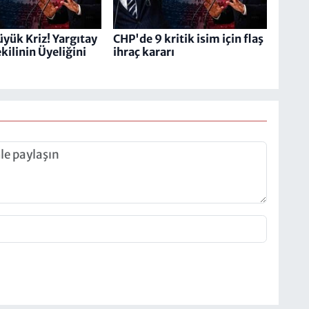
yük Kriz! Yargıtay
CHP'de 9 kritik isim için flaş
kilinin Üyeliğini
ihraç kararı