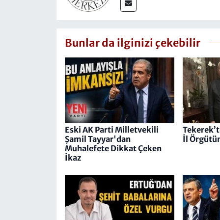
Bunlar da ilginizi çekebilir
Eski AK Parti Milletvekili
Tekerek’
Şamil Tayyar'dan
İl Örgütün
Muhalefete Dikkat Çeken
İkaz