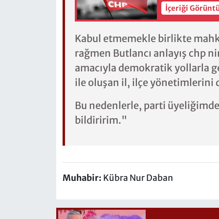
İçeriği Görünt
Kabul etmemekle birlikte mahke
rağmen Butlancı anlayış chp n
amacıyla demokratik yollarla ge
ile oluşan il, ilçe yönetimlerin
Bu nedenlerle, parti üyeliğimde
bildiririm."
Muhabir:
Kübra Nur Daban