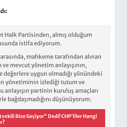
dı:
 Halk Partisinden, almış olduğum
tusunda istifa ediyorum.
i arasında, mahkeme tarafından alınan
 ve mevcut yönetim anlayışının,
e değerlere uygun olmadığı yönündeki
n yönetiminin izlediği tutum ve
u anlayışın partinin kuruluş amaçları
lerle bağdaşmadığını düşünüyorum.
vekili Bize Geçiyor" Dedi! CHP'liler Hangi
r?