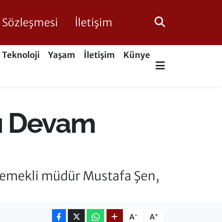
ik Sözleşmesi
İletişim
Teknoloji
Yaşam
İletişim
Künye
rı Devam
 emekli müdür Mustafa Şen,
-
+
A
A