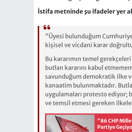
İstifa metninde şu ifadeler yer al
"Üyesi bulunduğum Cumhuriyet
kişisel ve vicdani karar doğrul
Bu kararımın temel gerekçeler
butlan kararını kabul etmemem
savunduğum demokratik ilke v
kanaatim bulunmaktadır. Butla
uygulamaları protesto ediyor; b
ve temsil etmesi gereken ilke
"86 CHP Millet
Partiye Geçiyo