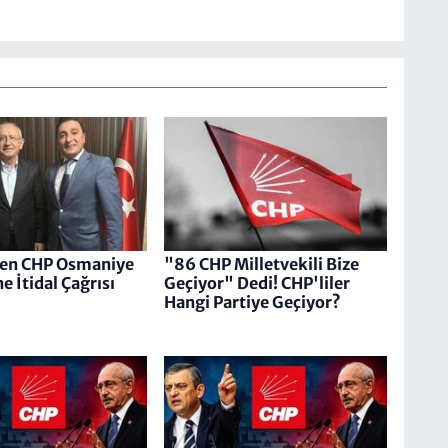
ten CHP Osmaniye
"86 CHP Milletvekili Bize
e İtidal Çağrısı
Geçiyor" Dedi! CHP'liler
Hangi Partiye Geçiyor?