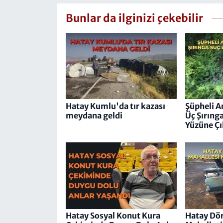
Bunlar da ilginizi çekebilir
Hatay Kumlu'da tır kazası
Şüpheli A
meydana geldi
Üç Şırıng
Yüzüne Çı
Hatay Sosyal Konut Kura
Hatay Dör