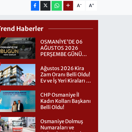
-
+
A
A
Trend Haberler
OSMANİYE'DE 06
AĞUSTOS 2026
PERŞEMBE GÜNÜ
VEFAT EDENLER
Ağustos 2026 Kira
Zam Oranı Belli Oldu!
Ev ve İş Yeri Kiraları Ne
Kadar Artacak?
CHP Osmaniye İl
Kadın Kolları Başkanı
Belli Oldu!
Osmaniye Dolmuş
Numaraları ve