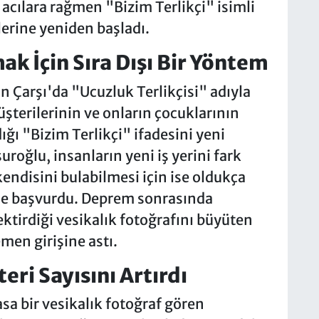
acılara rağmen "Bizim Terlikçi" isimli
tlerine yeniden başladı.
ak İçin Sıra Dışı Bir Yöntem
n Çarşı'da "Ucuzluk Terlikçisi" adıyla
terilerinin ve onların çocuklarının
ı "Bizim Terlikçi" ifadesini yeni
roğlu, insanların yeni iş yerini fark
kendisini bulabilmesi için ise oldukça
eme başvurdu. Deprem sonrasında
irdiği vesikalık fotoğrafını büyüten
men girişine astı.
eri Sayısını Artırdı
 bir vesikalık fotoğraf gören