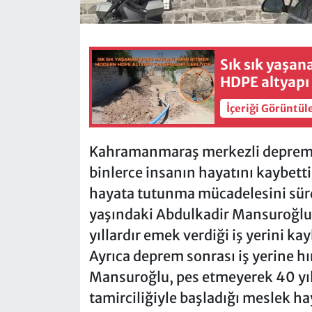
Sık sık yaşan
HDPE altyapı 
İçeriği Görüntül
Kahramanmaraş merkezli depremle
binlerce insanın hayatını kaybett
hayata tutunma mücadelesini sür
yaşındaki Abdulkadir Mansuroğlu d
yıllardır emek verdiği iş yerini kay
Ayrıca deprem sonrası iş yerine h
Mansuroğlu, pes etmeyerek 40 yıl
tamirciliğiyle başladığı meslek hay