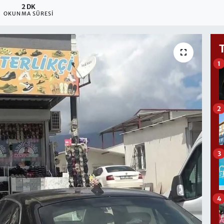
2 DK
OKUNMA SÜRESI
1
2
3
4