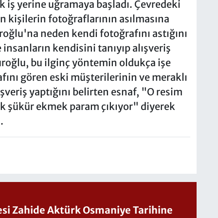
 iş yerine uğramaya başladı. Çevredeki
n kişilerin fotoğraflarının asılmasına
oğlu'na neden kendi fotoğrafını astığını
insanların kendisini tanıyıp alışveriş
oğlu, bu ilginç yöntemin oldukça işe
afını gören eski müşterilerinin ve meraklı
veriş yaptığını belirten esnaf, "O resim
çok şükür ekmek param çıkıyor" diyerek
.
Sesi Zahide Aktürk Osmaniye Tarihine