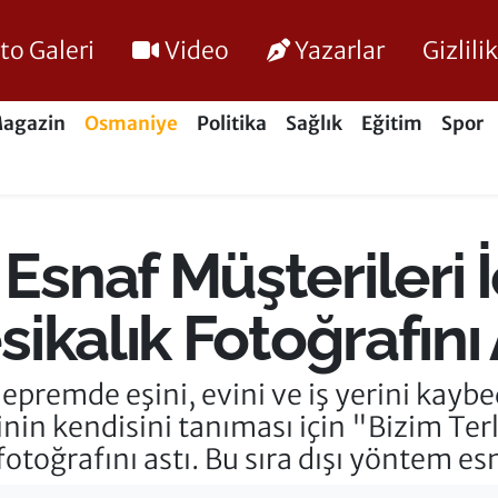
to Galeri
Video
Yazarlar
Gizlil
agazin
Osmaniye
Politika
Sağlık
Eğitim
Spor
snaf Müşterileri İ
ikalık Fotoğrafını 
epremde eşini, evini ve iş yerini kayb
in kendisini tanıması için "Bizim Terli
toğrafını astı. Bu sıra dışı yöntem esn