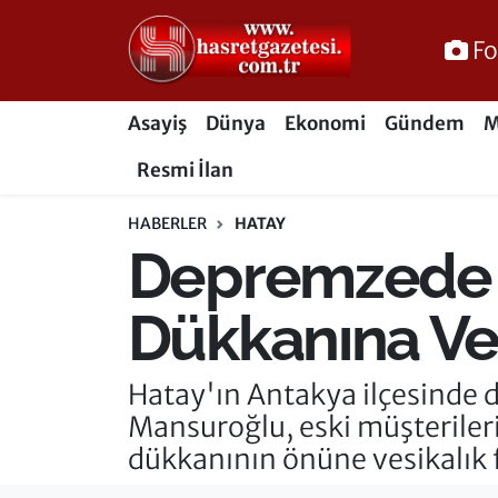
Fo
Osmaniye Nöbetçi Eczaneler
Asayiş
Dünya
Ekonomi
Gündem
M
Osmaniye Hava Durumu
Resmi İlan
Osmaniye Trafik Yoğunluk Haritası
HABERLER
HATAY
Depremzede E
Süper Lig Puan Durumu ve Fikstür
Tüm Manşetler
Dükkanına Ves
Son Dakika Haberleri
Hatay'ın Antakya ilçesinde d
Mansuroğlu, eski müşterilerin
Haber Arşivi
dükkanının önüne vesikalık fo