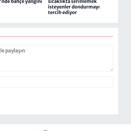
'nde bahçe yangını
sıcaklıkta serinlemek
isteyenler dondurmayı
tercih ediyor