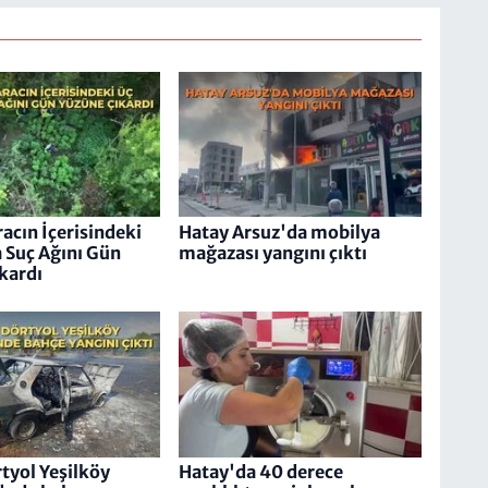
racın İçerisindeki
Hatay Arsuz'da mobilya
a Suç Ağını Gün
mağazası yangını çıktı
kardı
tyol Yeşilköy
Hatay'da 40 derece