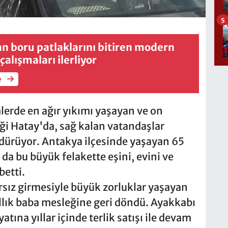
5
an boru patlaklarını bitiren modern
çalışmaları ilerliyor
e
rde en ağır yıkımı yaşayan ve on
iği Hatay'da, sağ kalan vatandaşlar
dürüyor. Antakya ilçesinde yaşayan 65
a bu büyük felakette eşini, evini ve
betti.
ırsız girmesiyle büyük zorluklar yaşayan
lık baba mesleğine geri döndü. Ayakkabı
atına yıllar içinde terlik satışı ile devam