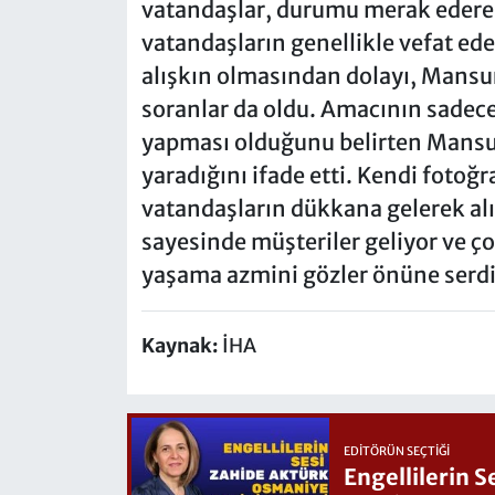
vatandaşlar, durumu merak ederek
vatandaşların genellikle vefat ede
alışkın olmasından dolayı, Mansur
soranlar da oldu. Amacının sadece 
yapması olduğunu belirten Mansur
yaradığını ifade etti. Kendi fotoğr
vatandaşların dükkana gelerek alış
sayesinde müşteriler geliyor ve 
yaşama azmini gözler önüne serdi
Kaynak:
İHA
EDITÖRÜN SEÇTIĞI
Engellilerin 