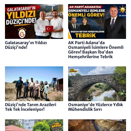
Galatasaray'ın Yıldızı
AK Parti Adana'da
Düziçi'nde!
Osmaniyeli İsimlere Önemli
Görev! Başkan İba'dan
Hemşehrilerine Tebrik
Düziçi'nde Tarım Arazileri
Osmaniye'de Yüzlerce Yıllık
Tek Tek İnceleniyor!
Mühendislik Sırrı