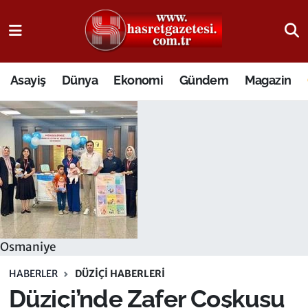
Osmaniye Nöbetçi Eczaneler
Asayiş
Dünya
Ekonomi
Gündem
Magazin
Osmaniye Hava Durumu
Osmaniye Trafik Yoğunluk Haritası
Süper Lig Puan Durumu ve Fikstür
Tüm Manşetler
Son Dakika Haberleri
Osmaniye
Haber Arşivi
HABERLER
DÜZIÇI HABERLERI
Düziçi’nde Zafer Coşkusu