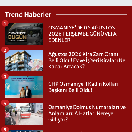
Trend Haberler
1
OSMANİYE'DE 06 AĞUSTOS
2026 PERŞEMBE GÜNÜ VEFAT
EDENLER
2
Ağustos 2026 Kira Zam Oranı
Belli Oldu! Ev ve İş Yeri Kiraları Ne
Kadar Artacak?
3
CHP Osmaniye İl Kadın Kolları
Başkanı Belli Oldu!
4
Osmaniye Dolmuş Numaraları ve
Anlamları: A Hatları Nereye
Gidiyor?
5