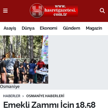
Osmaniye Nöbetçi Eczaneler
Asayiş
Dünya
Ekonomi
Gündem
Magazin
Osmaniye Hava Durumu
Osmaniye Trafik Yoğunluk Haritası
Süper Lig Puan Durumu ve Fikstür
Tüm Manşetler
Son Dakika Haberleri
Osmaniye
Haber Arşivi
HABERLER
OSMANIYE HABERLERI
Emekli Zammı İçin 18,58