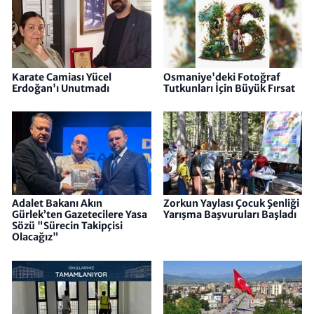
Karate Camiası Yücel
Osmaniye'deki Fotoğraf
Erdoğan'ı Unutmadı
Tutkunları İçin Büyük Fırsat
Adalet Bakanı Akın
Zorkun Yaylası Çocuk Şenliği
Gürlek’ten Gazetecilere Yasa
Yarışma Başvuruları Başladı
Sözü "Sürecin Takipçisi
Olacağız"