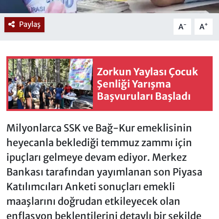
Paylaş
-
+
A
A
Zorkun Yaylası Çocuk
Şenliği Yarışma
Başvuruları Başladı
Milyonlarca SSK ve Bağ-Kur emeklisinin
heyecanla beklediği temmuz zammı için
ipuçları gelmeye devam ediyor. Merkez
Bankası tarafından yayımlanan son Piyasa
Katılımcıları Anketi sonuçları emekli
maaşlarını doğrudan etkileyecek olan
enflasyon beklentilerini detaylı bir şekilde