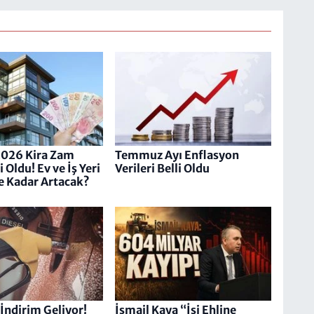
2026 Kira Zam
Temmuz Ayı Enflasyon
i Oldu! Ev ve İş Yeri
Verileri Belli Oldu
Ne Kadar Artacak?
İndirim Geliyor!
İsmail Kaya “İşi Ehline