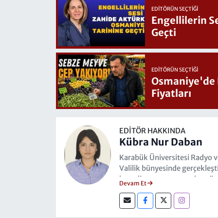
EDITÖRÜN SEÇTIĞI
Engellilerin 
Geçti
EDITÖRÜN SEÇTIĞI
Osmaniye'de Hafta Sonu G
Fiyatları
EDITÖR HAKKINDA
Kübra Nur Daban
Karabük Üniversitesi Radyo 
Valilik bünyesinde gerçekleşt
koordinasyonu ve medya yöne
Devam Et
Mesleki kariyerimi şu anda 