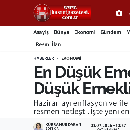
Fo
Osmaniye Nöbetçi Eczaneler
Asayiş
Dünya
Ekonomi
Gündem
M
Osmaniye Hava Durumu
Resmi İlan
Osmaniye Trafik Yoğunluk Haritası
HABERLER
EKONOMI
En Düşük Emek
Süper Lig Puan Durumu ve Fikstür
Tüm Manşetler
Düşük Emekli
Son Dakika Haberleri
Haziran ayı enflasyon veril
resmen netleşti. İşte yeni e
Haber Arşivi
KÜBRA NUR DABAN
03.07.2026 - 10:27
EDITÖR
YAYINLANMA