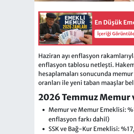
En Düşük Eme
İçeriği Görüntül
Haziran ayı enflasyon rakamlarıyla 
enflasyon tablosu netleşti. Hakem
hesaplamaları sonucunda memur v
oranları ile yeni taban maaşlar bel
2026 Temmuz Memur ve
Memur ve Memur Emeklisi: %1
enflasyon farkı dahil)
SSK ve Bağ-Kur Emeklisi: %17,