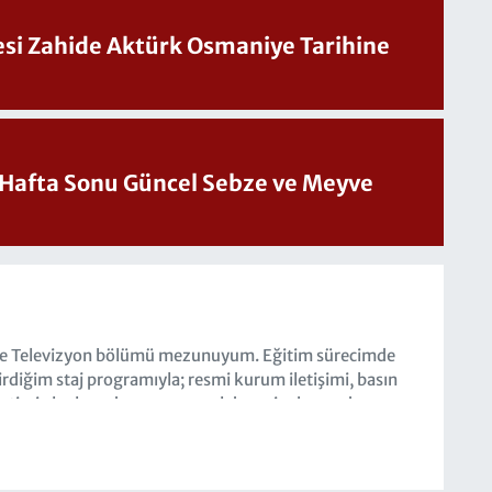
Sesi Zahide Aktürk Osmaniye Tarihine
üncel Sebze ve Meyve
ve Televizyon bölümü mezunuyum. Eğitim sürecimde
irdiğim staj programıyla; resmi kurum iletişimi, basın
timi alanlarında operasyonel deneyim kazandım.
Hasret Gazetesi'nde Muhabir olarak sürdürmekteyim.