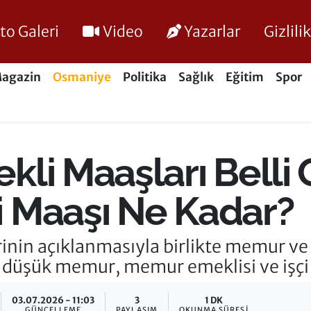
to Galeri
Video
Yazarlar
Gizlil
agazin
Osmaniye
Politika
Sağlık
Eğitim
Spor
li Maaşları Belli 
 Maaşı Ne Kadar?
erinin açıklanmasıyla birlikte memur v
n düşük memur, memur emeklisi ve işçi 
03.07.2026 - 11:03
3
1 DK
GÜNCELLEME
PAYLAŞIM
OKUNMA SÜRESI