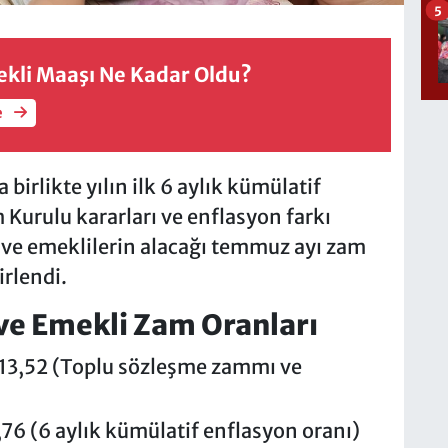
5
kli Maaşı Ne Kadar Oldu?
e
birlikte yılın ilk 6 aylık kümülatif
 Kurulu kararları ve enflasyon farkı
e emeklilerin alacağı temmuz ayı zam
irlendi.
 Emekli Zam Oranları
3,52 (Toplu sözleşme zammı ve
76 (6 aylık kümülatif enflasyon oranı)