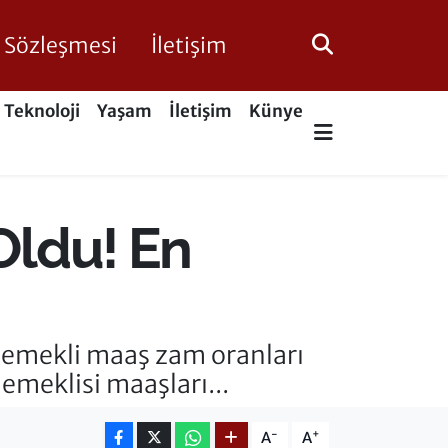
ik Sözleşmesi
İletişim
Teknoloji
Yaşam
İletişim
Künye
Oldu! En
e emekli maaş zam oranları
emeklisi maaşları...
-
+
A
A