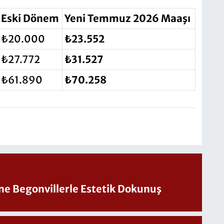
Eski Dönem
Yeni Temmuz 2026 Maaşı
₺20.000
₺23.552
₺27.772
₺31.527
₺61.890
₺70.258
ine Begonvillerle Estetik Dokunuş