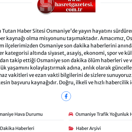
Tutan Haber Sitesi Osmaniye'de yayın hayatını sürdüren
ber kaynağı olma misyonunu taşımaktadır. Amacımız, Osm
m ilçelerimizden Osmaniye son dakika haberlerini anında 
 kategorisi altında siyaset, asayiş, ekonomi, spor ve kü
ndan takip ettiği Osmaniye son dakika ölüm haberleri ve vef
ük yaşamını kolaylaştırmak adına, anlık olarak güncel
 vakitleri ve ezan vakti bilgilerini de sizlere sunuyoruz.
in başvuru kaynağıdır. Doğru, ilkeli ve hızlı habercilik 
maniye Hava Durumu
Osmaniye Trafik Yoğunluk H
 Dakika Haberleri
Haber Arşivi