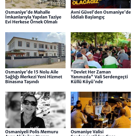
Osmaniye'de Mahalle
Avni Güvel'den Osmaniye'de
İmkanlarıyla Yapılan Taziye
İddialı Başlangıç
Evi Herkese Örnek Olmalı
Osmaniye'de 15 Nolu Aile
"Devlet Her Zaman
Sağlığı Merkezi Yeni Hizmet
Yanınızda" Vali Serdengeçti
Binasına Taşındı
Küllü Köyü'nde
Osmaniyeli Polis Memuru
Osmaniye Valisi