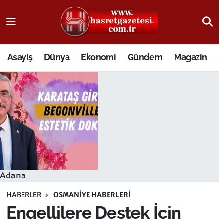
Osmaniye Nöbetçi Eczaneler
Asayiş
Dünya
Ekonomi
Gündem
Magazin
Osmaniye Hava Durumu
Osmaniye Trafik Yoğunluk Haritası
Süper Lig Puan Durumu ve Fikstür
Tüm Manşetler
Son Dakika Haberleri
Adana
Haber Arşivi
HABERLER
OSMANIYE HABERLERI
Engellilere Destek İçin