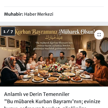
Muhabir:
Haber Merkezi
1 / 7
Anlamlı ve Derin Temenniler
"Bu mübarek Kurban Bayramı'nın; evinize