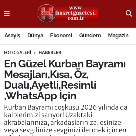
Osmaniye Nöbetçi Eczaneler
Asayiş
Dünya
Ekonomi
Gündem
Magazin
Osmaniye Hava Durumu
FOTO GALERI
HABERLER
Osmaniye Trafik Yoğunluk Haritası
En Güzel Kurban Bayramı
Süper Lig Puan Durumu ve Fikstür
Mesajları,Kısa, Öz,
Dualı,Ayetli,Resimli
Tüm Manşetler
,WhatsApp İçin
Son Dakika Haberleri
Kurban Bayramı coşkusu 2026 yılında da
kalplerimizi sarıyor! Uzaktaki
Haber Arşivi
akrabalarınıza, arkadaşlarınıza, eşinize
veya sevgilinize sevginizi iletmek için en