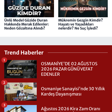
Ünlü Model Güzide Duran
Mükremin Gezgin Kimdir?
Hakkında Merak Edilenler:
Hayatı ve Yaşadıkları
Neden Gözaltına Alındı?
nelerdir? Ne Suç İşledi?
Trend Haberler
1
OSMANİYE'DE 02 AĞUSTOS
2026 PAZAR GÜNÜ VEFAT
EDENLER
2
Osmaniye Sanayisi'nde 30 Yıllık
Kardeş Dayanışması
3
Ağustos 2026 Kira Zam Oranı