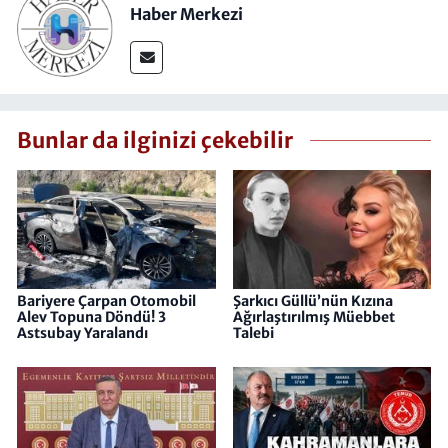
Haber Merkezi
Bunlar da ilginizi çekebilir
Bariyere Çarpan Otomobil
Şarkıcı Güllü’nün Kızına
Alev Topuna Döndü! 3
Ağırlaştırılmış Müebbet
Astsubay Yaralandı
Talebi