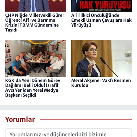
CHP Niğde Milletvekili Gürer
Ali Tilkici Öncülüğünde
Öğrenci Affı ve Barınma
Emekli Uzman Çavuşlara Hak
Krizini TBMM Gündemine
Yürüyüşü
Taşıdı
KGK’da Yeni Dönem Görev
Meral Akşener Vakfı Resmen
Dağılımı Belli Oldu! İsrafil
Kuruldu
Avcı Yeniden Yerel Medya
Başkanı Seçildi
Yorumlar