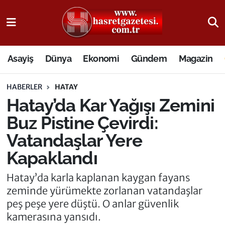
Osmaniye Nöbetçi Eczaneler
Asayiş
Dünya
Ekonomi
Gündem
Magazin
Osmaniye Hava Durumu
HABERLER
HATAY
Osmaniye Trafik Yoğunluk Haritası
Hatay’da Kar Yağışı Zemini
Süper Lig Puan Durumu ve Fikstür
Buz Pistine Çevirdi:
Vatandaşlar Yere
Tüm Manşetler
Kapaklandı
Son Dakika Haberleri
Hatay’da karla kaplanan kaygan fayans
zeminde yürümekte zorlanan vatandaşlar
Haber Arşivi
peş peşe yere düştü. O anlar güvenlik
kamerasına yansıdı.