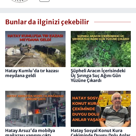
Bunlar da ilginizi çekebilir
Hatay Kumlu'da tır kazası
Şüpheli Aracın İçerisindeki
meydana geldi
Üç Şırınga Suç Ağını Gün
Yüzüne Çıkardı
Hatay Arsuz'da mobilya
Hatay Sosyal Konut Kura
mağazası yangını çıktı
Çekiminde Duygu Dolu Anlar