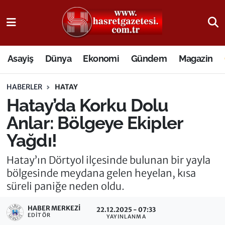
Osmaniye Nöbetçi Eczaneler
Asayiş
Dünya
Ekonomi
Gündem
Magazin
Osmaniye Hava Durumu
HABERLER
HATAY
Osmaniye Trafik Yoğunluk Haritası
Hatay’da Korku Dolu
Süper Lig Puan Durumu ve Fikstür
Anlar: Bölgeye Ekipler
Yağdı!
Tüm Manşetler
Hatay’ın Dörtyol ilçesinde bulunan bir yayla
Son Dakika Haberleri
bölgesinde meydana gelen heyelan, kısa
süreli paniğe neden oldu.
Haber Arşivi
HABER MERKEZI
22.12.2025 - 07:33
EDITÖR
YAYINLANMA