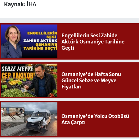
Kaynak:
İHA
Engellilerin Sesi Zahide
Aktürk Osmaniye Tarihine
Geçti
Osmaniye'de Hafta Sonu
Güncel Sebze ve Meyve
Fiyatları
Osmaniye'de Yolcu Otobüsü
Ata Çarptı