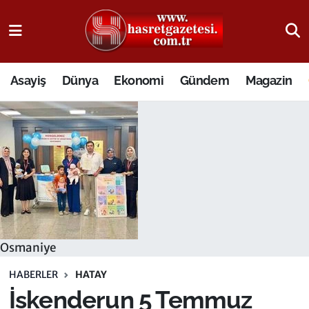
Osmaniye Nöbetçi Eczaneler
Asayiş
Dünya
Ekonomi
Gündem
Magazin
Osmaniye Hava Durumu
Osmaniye Trafik Yoğunluk Haritası
Süper Lig Puan Durumu ve Fikstür
Tüm Manşetler
Son Dakika Haberleri
Osmaniye
Haber Arşivi
HABERLER
HATAY
İskenderun 5 Temmuz