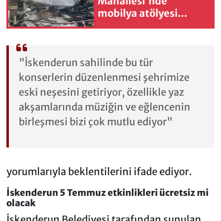
Mahallesi'nde
mobilya atölyesi
yangını çıktı
"İskenderun sahilinde bu tür
konserlerin düzenlenmesi şehrimize
eski neşesini getiriyor, özellikle yaz
akşamlarında müziğin ve eğlencenin
birleşmesi bizi çok mutlu ediyor"
yorumlarıyla beklentilerini ifade ediyor.
İskenderun 5 Temmuz etkinlikleri ücretsiz mi
olacak
İskenderun Belediyesi tarafından sunulan