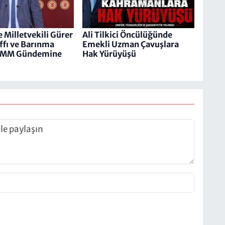
 Milletvekili Gürer
Ali Tilkici Öncülüğünde
ffı ve Barınma
Emekli Uzman Çavuşlara
TBMM Gündemine
Hak Yürüyüşü