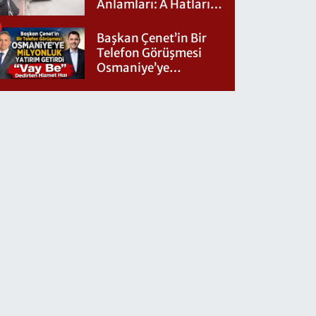
Anlamları: A Hatları
Nereye Gidiyor?
Başkan Çenet’in Bir
Telefon Görüşmesi
Osmaniye’ye
Milyonluk Yatırım
Getirdi