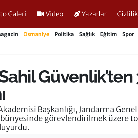
to Galeri
Video
Yazarlar
Gizlil
agazin
Osmaniye
Politika
Sağlık
Eğitim
Spor
ahil Güvenlik’ten 
ı
Akademisi Başkanlığı, Jandarma Genel K
 bünyesinde görevlendirilmek üzere to
duyurdu.