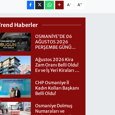
-
+
A
A
Trend Haberler
OSMANİYE'DE 06
AĞUSTOS 2026
PERŞEMBE GÜNÜ
VEFAT EDENLER
Ağustos 2026 Kira
Zam Oranı Belli Oldu!
Ev ve İş Yeri Kiraları Ne
Kadar Artacak?
CHP Osmaniye İl
Kadın Kolları Başkanı
Belli Oldu!
Osmaniye Dolmuş
Numaraları ve