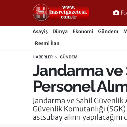
Fo
Osmaniye Nöbetçi Eczaneler
Asayiş
Dünya
Ekonomi
Gündem
M
Osmaniye Hava Durumu
Resmi İlan
Osmaniye Trafik Yoğunluk Haritası
HABERLER
GÜNDEM
Jandarma ve S
Süper Lig Puan Durumu ve Fikstür
Tüm Manşetler
Personel Alım
Son Dakika Haberleri
Jandarma ve Sahil Güvenlik 
Güvenlik Komutanlığı (SGK)
Haber Arşivi
astsubay alımı yapılacağını 