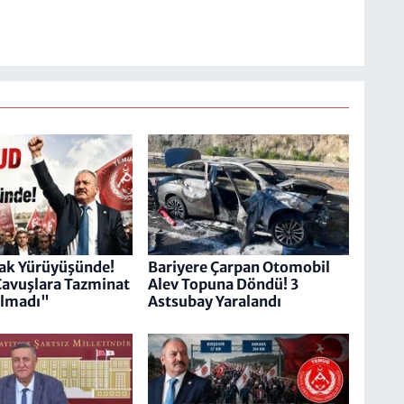
k Yürüyüşünde!
Bariyere Çarpan Otomobil
avuşlara Tazminat
Alev Topuna Döndü! 3
ulmadı"
Astsubay Yaralandı