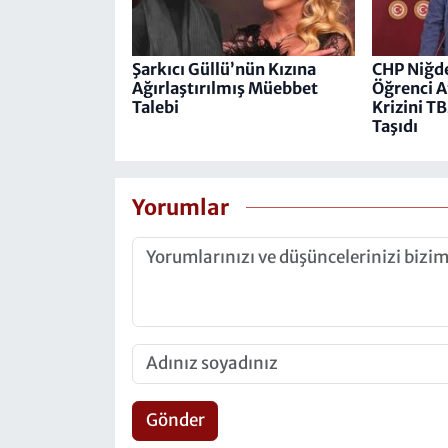
Şarkıcı Güllü’nün Kızına
CHP Niğde
Ağırlaştırılmış Müebbet
Öğrenci A
Talebi
Krizini 
Taşıdı
Yorumlar
Gönder