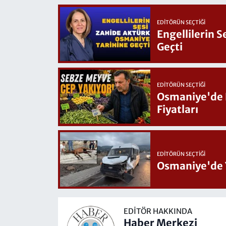
EDITÖRÜN SEÇTIĞI
Engellilerin 
Geçti
EDITÖRÜN SEÇTIĞI
Osmaniye'de Hafta Sonu G
Fiyatları
EDITÖRÜN SEÇTIĞI
Osmaniye'de 
EDITÖR HAKKINDA
Haber Merkezi