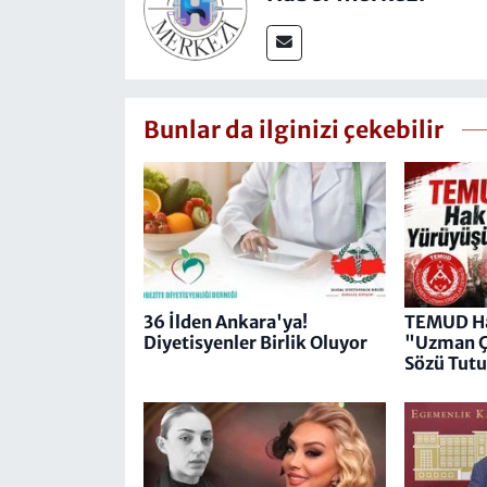
Bunlar da ilginizi çekebilir
36 İlden Ankara'ya!
TEMUD Ha
Diyetisyenler Birlik Oluyor
"Uzman Ç
Sözü Tut