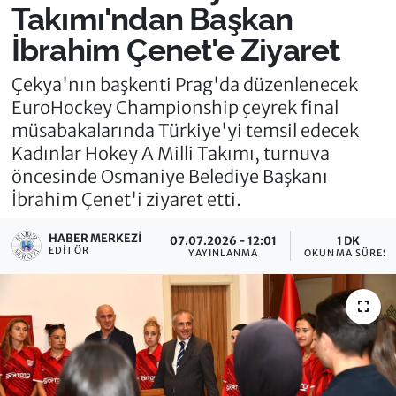
Takımı'ndan Başkan
İbrahim Çenet'e Ziyaret
Çekya'nın başkenti Prag'da düzenlenecek
EuroHockey Championship çeyrek final
müsabakalarında Türkiye'yi temsil edecek
Kadınlar Hokey A Milli Takımı, turnuva
öncesinde Osmaniye Belediye Başkanı
İbrahim Çenet'i ziyaret etti.
HABER MERKEZI
07.07.2026 - 12:01
1 DK
EDITÖR
YAYINLANMA
OKUNMA SÜRESI