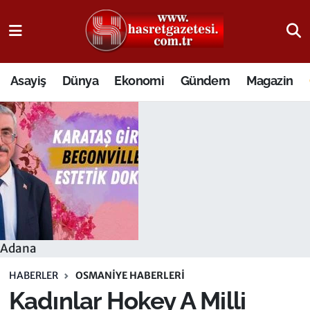
Osmaniye Nöbetçi Eczaneler
Asayiş
Dünya
Ekonomi
Gündem
Magazin
Osmaniye Hava Durumu
Osmaniye Trafik Yoğunluk Haritası
Süper Lig Puan Durumu ve Fikstür
Tüm Manşetler
Son Dakika Haberleri
Adana
Haber Arşivi
HABERLER
OSMANIYE HABERLERI
Kadınlar Hokey A Milli