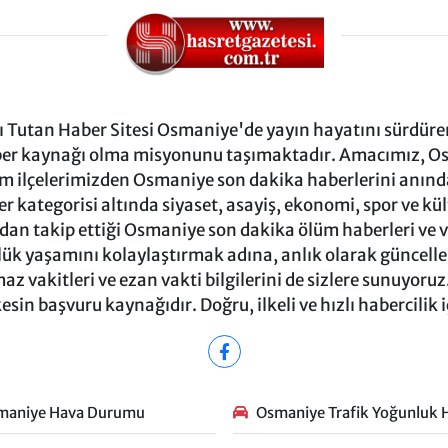
Tutan Haber Sitesi Osmaniye'de yayın hayatını sürdüren
ber kaynağı olma misyonunu taşımaktadır. Amacımız, Osm
m ilçelerimizden Osmaniye son dakika haberlerini anında 
 kategorisi altında siyaset, asayiş, ekonomi, spor ve kü
ndan takip ettiği Osmaniye son dakika ölüm haberleri ve vef
ük yaşamını kolaylaştırmak adına, anlık olarak güncel
 vakitleri ve ezan vakti bilgilerini de sizlere sunuyoruz.
in başvuru kaynağıdır. Doğru, ilkeli ve hızlı habercilik 
maniye Hava Durumu
Osmaniye Trafik Yoğunluk H