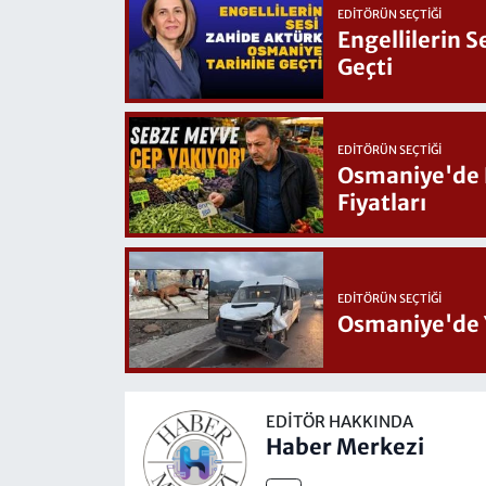
EDITÖRÜN SEÇTIĞI
Engellilerin 
Geçti
EDITÖRÜN SEÇTIĞI
Osmaniye'de Hafta Sonu G
Fiyatları
EDITÖRÜN SEÇTIĞI
Osmaniye'de 
EDITÖR HAKKINDA
Haber Merkezi