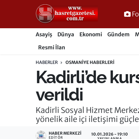
Fo
Osmaniye Nöbetçi Eczaneler
Asayiş
Dünya
Ekonomi
Gündem
M
Osmaniye Hava Durumu
Resmi İlan
Osmaniye Trafik Yoğunluk Haritası
HABERLER
OSMANIYE HABERLERI
Kadirli’de kurs
Süper Lig Puan Durumu ve Fikstür
Tüm Manşetler
verildi
Son Dakika Haberleri
Kadirli Sosyal Hizmet Merkez
yönelik aile içi iletişimi gü
Haber Arşivi
HABER MERKEZI
10.01.2026 - 19:10
EDITÖR
YAYINLANMA