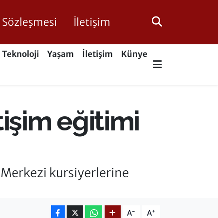
ik Sözleşmesi
İletişim
Teknoloji
Yaşam
İletişim
Künye
etişim eğitimi
 Merkezi kursiyerlerine
-
+
A
A