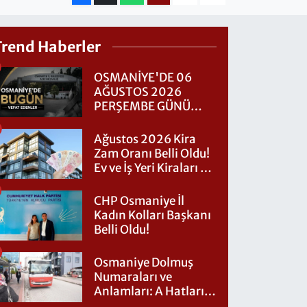
Trend Haberler
OSMANİYE'DE 06
AĞUSTOS 2026
PERŞEMBE GÜNÜ
VEFAT EDENLER
Ağustos 2026 Kira
Zam Oranı Belli Oldu!
Ev ve İş Yeri Kiraları Ne
Kadar Artacak?
CHP Osmaniye İl
Kadın Kolları Başkanı
Belli Oldu!
Osmaniye Dolmuş
Numaraları ve
Anlamları: A Hatları
Nereye Gidiyor?