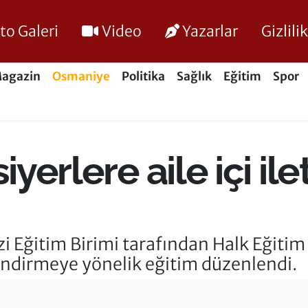
to Galeri
Video
Yazarlar
Gizlil
agazin
Osmaniye
Politika
Sağlık
Eğitim
Spor
iyerlere aile içi il
i Eğitim Birimi tarafından Halk Eğitim
çlendirmeye yönelik eğitim düzenlendi.