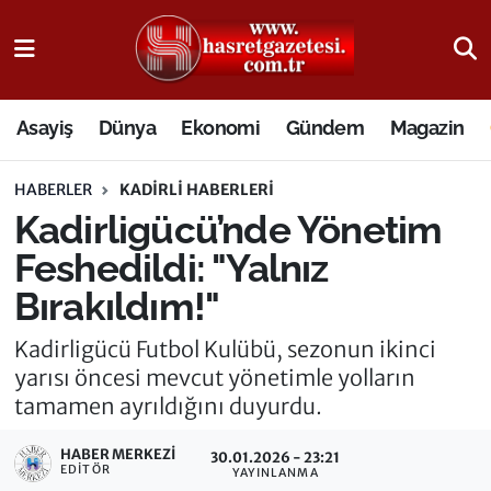
Osmaniye Nöbetçi Eczaneler
Asayiş
Dünya
Ekonomi
Gündem
Magazin
Osmaniye Hava Durumu
HABERLER
KADIRLI HABERLERI
Osmaniye Trafik Yoğunluk Haritası
Kadirligücü’nde Yönetim
Süper Lig Puan Durumu ve Fikstür
Feshedildi: "Yalnız
Bırakıldım!"
Tüm Manşetler
Kadirligücü Futbol Kulübü, sezonun ikinci
Son Dakika Haberleri
yarısı öncesi mevcut yönetimle yolların
tamamen ayrıldığını duyurdu.
Haber Arşivi
HABER MERKEZI
30.01.2026 - 23:21
EDITÖR
YAYINLANMA