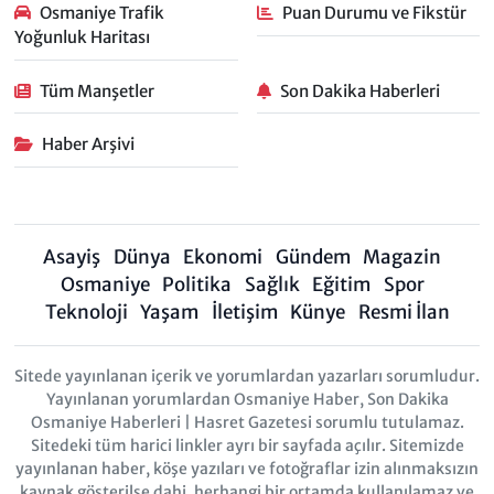
Osmaniye Trafik
Puan Durumu ve Fikstür
Yoğunluk Haritası
Tüm Manşetler
Son Dakika Haberleri
Haber Arşivi
Asayiş
Dünya
Ekonomi
Gündem
Magazin
Osmaniye
Politika
Sağlık
Eğitim
Spor
Teknoloji
Yaşam
İletişim
Künye
Resmi İlan
Sitede yayınlanan içerik ve yorumlardan yazarları sorumludur.
Yayınlanan yorumlardan Osmaniye Haber, Son Dakika
Osmaniye Haberleri | Hasret Gazetesi sorumlu tutulamaz.
Sitedeki tüm harici linkler ayrı bir sayfada açılır. Sitemizde
yayınlanan haber, köşe yazıları ve fotoğraflar izin alınmaksızın
kaynak gösterilse dahi, herhangi bir ortamda kullanılamaz ve