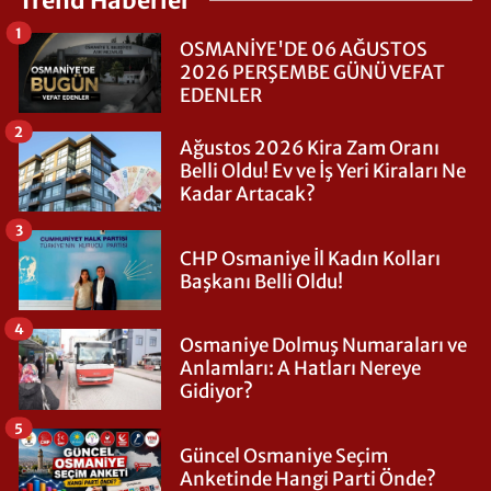
Trend Haberler
1
OSMANİYE'DE 06 AĞUSTOS
2026 PERŞEMBE GÜNÜ VEFAT
EDENLER
2
Ağustos 2026 Kira Zam Oranı
Belli Oldu! Ev ve İş Yeri Kiraları Ne
Kadar Artacak?
3
CHP Osmaniye İl Kadın Kolları
Başkanı Belli Oldu!
4
Osmaniye Dolmuş Numaraları ve
Anlamları: A Hatları Nereye
Gidiyor?
5
Güncel Osmaniye Seçim
Anketinde Hangi Parti Önde?