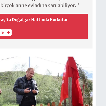
irçok anne evladına sarılabiliyor."
ş'ta Doğalgaz Hattında Korkutan
üle