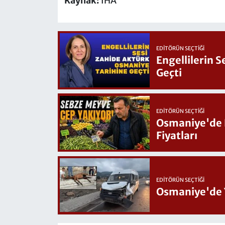
Kaynak:
İHA
EDITÖRÜN SEÇTIĞI
Engellilerin 
Geçti
EDITÖRÜN SEÇTIĞI
Osmaniye'de Hafta Sonu G
Fiyatları
EDITÖRÜN SEÇTIĞI
Osmaniye'de 