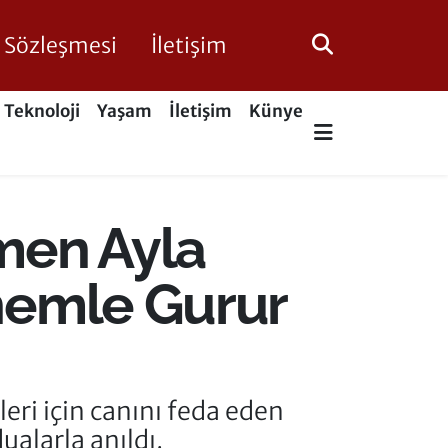
ik Sözleşmesi
İletişim
Teknoloji
Yaşam
İletişim
Künye
men Ayla
nnemle Gurur
ri için canını feda eden
alarla anıldı.