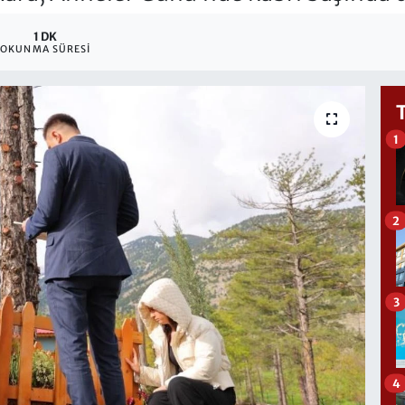
1 DK
OKUNMA SÜRESI
1
2
3
4