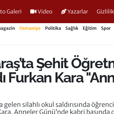
to Galeri
Video
Yazarlar
Gizlil
agazin
Osmaniye
Politika
Sağlık
Eğitim
Spor
ş’ta Şehit Öğret
dı Furkan Kara "A
en silahlı okul saldırısında öğrencile
ra, Anneler Günü’nde kabri başında du