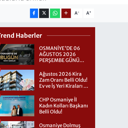
-
+
A
A
Trend Haberler
OSMANİYE'DE 06
AĞUSTOS 2026
PERŞEMBE GÜNÜ
VEFAT EDENLER
Ağustos 2026 Kira
Zam Oranı Belli Oldu!
Ev ve İş Yeri Kiraları Ne
Kadar Artacak?
CHP Osmaniye İl
Kadın Kolları Başkanı
Belli Oldu!
Osmaniye Dolmuş