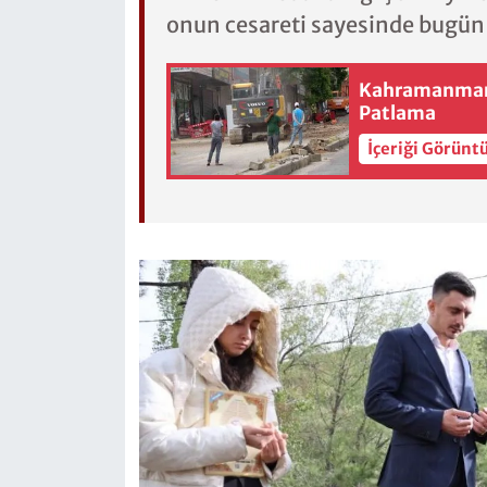
onun cesareti sayesinde bugün b
Kahramanmara
Patlama
İçeriği Görünt