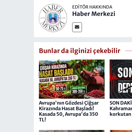
EDITÖR HAKKINDA
Haber Merkezi
Bunlar da ilginizi çekebilir
Avrupa'nın Gözdesi Çiğşar
SON DAKİ
Kirazında Hasat Başladı!
Kahraman
Kasada 50, Avrupa'da 350
korkutan
TL!