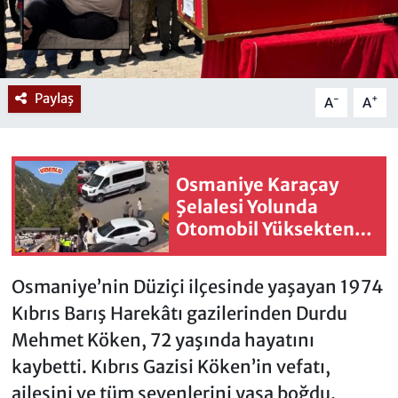
Paylaş
-
+
A
A
Osmaniye Karaçay
Şelalesi Yolunda
Otomobil Yüksekten
Uçtu: 5 Yaralı
Osmaniye’nin Düziçi ilçesinde yaşayan 1974
Kıbrıs Barış Harekâtı gazilerinden Durdu
Mehmet Köken, 72 yaşında hayatını
kaybetti. Kıbrıs Gazisi Köken’in vefatı,
ailesini ve tüm sevenlerini yasa boğdu.