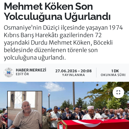
Mehmet Köken Son
Yolculuğuna Uğurlandı
Osmaniye’nin Düziçi ilçesinde yaşayan 1974
Kıbrıs Barış Harekâtı gazilerinden 72
yaşındaki Durdu Mehmet Köken, Böcekli
beldesinde düzenlenen törenle son
yolculuğuna uğurlandı.
HABER MERKEZI
27.06.2026 - 20:08
1 DK
EDITÖR
YAYINLANMA
OKUNMA SÜRES