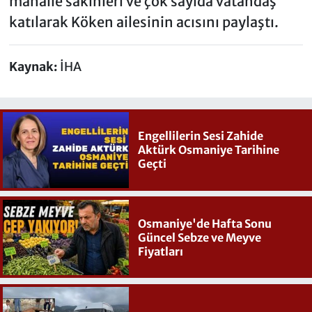
mahalle sakinleri ve çok sayıda vatandaş
katılarak Köken ailesinin acısını paylaştı.
Kaynak:
İHA
Engellilerin Sesi Zahide
Aktürk Osmaniye Tarihine
Geçti
Osmaniye'de Hafta Sonu
Güncel Sebze ve Meyve
Fiyatları