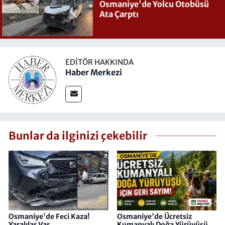
Osmaniye'de Yolcu Otobüsü
Ata Çarptı
EDITÖR HAKKINDA
Haber Merkezi
Bunlar da ilginizi çekebilir
Osmaniye'de Feci Kaza!
Osmaniye'de Ücretsiz
Yaralılar Var
Kumanyalı Doğa Yürüyüşü