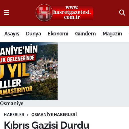
Osmaniye Nöbetçi Eczaneler
Asayiş
Dünya
Ekonomi
Gündem
Magazin
Osmaniye Hava Durumu
Osmaniye Trafik Yoğunluk Haritası
Süper Lig Puan Durumu ve Fikstür
Tüm Manşetler
Son Dakika Haberleri
Osmaniye
Haber Arşivi
HABERLER
OSMANIYE HABERLERI
Kıbrıs Gazisi Durdu