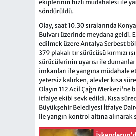
ekiplerinin hızlı müdahalesi ile y
söndürüldü.
Olay, saat 10.30 sıralarında Konya
Bulvarı üzerinde meydana geldi. E
edilmek üzere Antalya Serbest böl
379 plakalı tır sürücüsü kırmızı ış
sürücülerinin uyarısı ile dumanları
imkanları ile yangına müdahale e
yetersiz kalırken, alevler kısa sür
Olayın 112 Acil Çağrı Merkezi'ne b
itfaiye ekibi sevk edildi. Kısa sür
Büyükşehir Belediyesi İtfaiye Dai
ile yangın kontrol altına alınarak
İskenderun'd