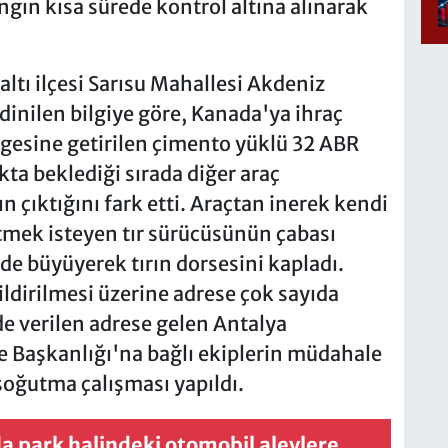
angın kısa sürede kontrol altına alınarak
altı ilçesi Sarısu Mahallesi Akdeniz
dinilen bilgiye göre, Kanada'ya ihraç
gesine getirilen çimento yüklü 32 ABR
ıkta beklediği sırada diğer araç
n çıktığını fark etti. Araçtan inerek kendi
tmek isteyen tır sürücüsünün çabası
ede büyüyerek tırın dorsesini kapladı.
ildirilmesi üzerine adrese çok sayıda
ede verilen adrese gelen Antalya
re Başkanlığı'na bağlı ekiplerin müdahale
 soğutma çalışması yapıldı.
a park halindeki otomobil alevlere