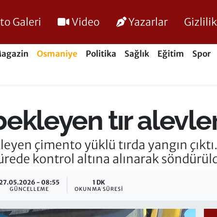
to Galeri
Video
Yazarlar
Gizlil
agazin
Osmaniye
Politika
Sağlık
Eğitim
Spor
 bekleyen tır alevl
leyen çimento yüklü tırda yangın çıktı. 
ürede kontrol altına alınarak söndürül
27.05.2026 - 08:55
1 DK
GÜNCELLEME
OKUNMA SÜRESI