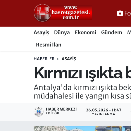
Fo
Osmaniye Nöbetçi Eczaneler
Asayiş
Dünya
Ekonomi
Gündem
M
Osmaniye Hava Durumu
Resmi İlan
Osmaniye Trafik Yoğunluk Haritası
HABERLER
ASAYIŞ
Kırmızı ışıkta
Süper Lig Puan Durumu ve Fikstür
Tüm Manşetler
Antalya'da kırmızı ışıkta bek
müdahalesi ile yangın kısa s
Son Dakika Haberleri
HABER MERKEZI
26.05.2026 - 11:47
Haber Arşivi
EDITÖR
YAYINLANMA