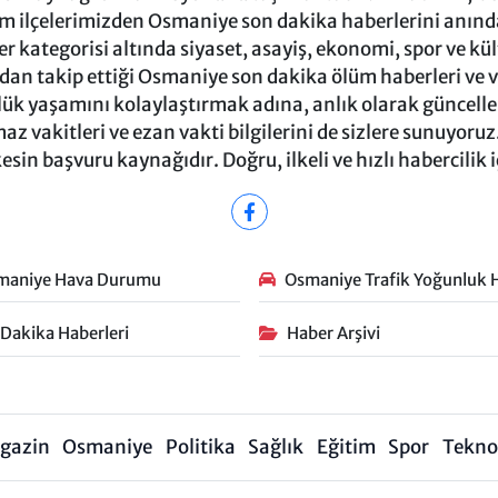
m ilçelerimizden Osmaniye son dakika haberlerini anında 
 kategorisi altında siyaset, asayiş, ekonomi, spor ve kü
ndan takip ettiği Osmaniye son dakika ölüm haberleri ve vef
ük yaşamını kolaylaştırmak adına, anlık olarak güncel
 vakitleri ve ezan vakti bilgilerini de sizlere sunuyoruz.
in başvuru kaynağıdır. Doğru, ilkeli ve hızlı habercilik 
maniye Hava Durumu
Osmaniye Trafik Yoğunluk H
 Dakika Haberleri
Haber Arşivi
gazin
Osmaniye
Politika
Sağlık
Eğitim
Spor
Teknol