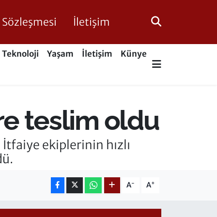
ik Sözleşmesi
İletişim
Teknoloji
Yaşam
İletişim
Künye
ere teslim oldu
İtfaiye ekiplerinin hızlı
dü.
-
+
A
A