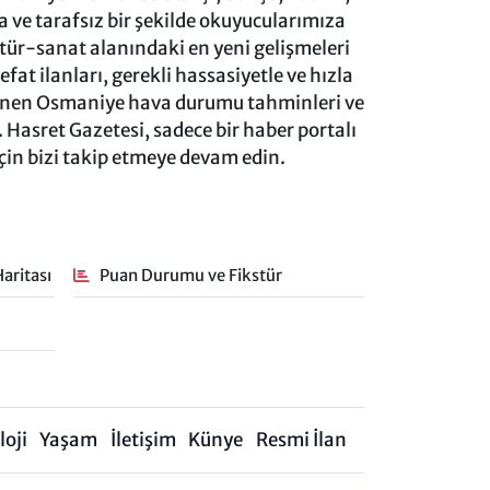
ve tarafsız bir şekilde okuyucularımıza
ltür-sanat alanındaki en yeni gelişmeleri
at ilanları, gerekli hassasiyetle ve hızla
lenen Osmaniye hava durumu tahminleri ve
 Hasret Gazetesi, sadece bir haber portalı
için bizi takip etmeye devam edin.
aritası
Puan Durumu ve Fikstür
oji
Yaşam
İletişim
Künye
Resmi İlan