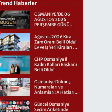
Trend Haberler
OSMANİYE'DE 06
AĞUSTOS 2026
PERŞEMBE GÜNÜ
VEFAT EDENLER
Ağustos 2026 Kira
Zam Oranı Belli Oldu!
Ev ve İş Yeri Kiraları Ne
Kadar Artacak?
CHP Osmaniye İl
Kadın Kolları Başkanı
Belli Oldu!
Osmaniye Dolmuş
Numaraları ve
Anlamları: A Hatları
Nereye Gidiyor?
Güncel Osmaniye
Seçim Anketinde