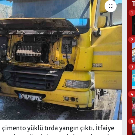
1
2
3
4
5
 çimento yüklü tırda yangın çıktı. İtfaiye