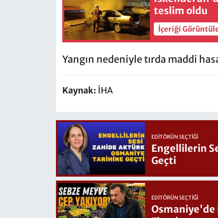
teslim oldu
İçeriği Görüntül
Yangın nedeniyle tırda maddi has
Kaynak:
İHA
EDITÖRÜN SEÇTIĞI
Engellilerin 
Geçti
EDITÖRÜN SEÇTIĞI
Osmaniye'de Hafta Sonu G