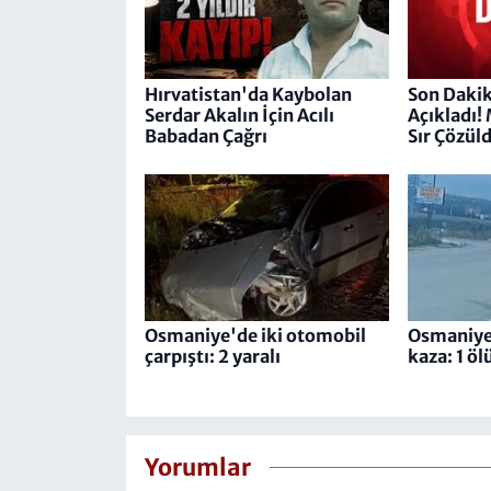
Hırvatistan'da Kaybolan
Son Dakik
Serdar Akalın İçin Acılı
Açıkladı! 
Babadan Çağrı
Sır Çözül
Osmaniye'de iki otomobil
Osmaniye
çarpıştı: 2 yaralı
kaza: 1 ölü
Yorumlar