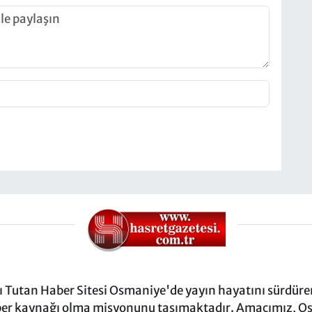
Tutan Haber Sitesi Osmaniye'de yayın hayatını sürdüren
ber kaynağı olma misyonunu taşımaktadır. Amacımız, Osm