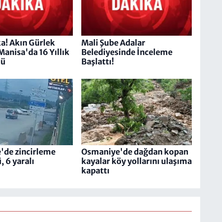
a! Akın Gürlek
Mali Şube Adalar
Manisa'da 16 Yıllık
Belediyesinde İnceleme
dü
Başlattı!
'de zincirleme
Osmaniye'de dağdan kopan
, 6 yaralı
kayalar köy yollarını ulaşıma
kapattı