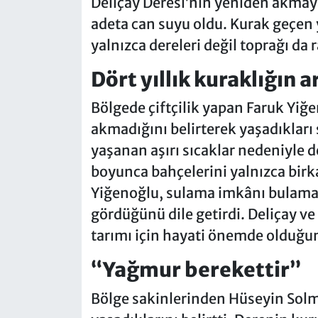
Deliçay Deresi’nin yeniden akmaya
adeta can suyu oldu. Kurak geçen 
yalnızca dereleri değil toprağı da r
Dört yıllık kuraklığın 
Bölgede çiftçilik yapan Faruk Yiğ
akmadığını belirterek yaşadıkları 
yaşanan aşırı sıcaklar nedeniyle
boyunca bahçelerini yalnızca birka
Yiğenoğlu, sulama imkânı bulamaya
gördüğünü dile getirdi. Deliçay v
tarımı için hayati önemde olduğu
“Yağmur berekettir”
Bölge sakinlerinden Hüseyin Solm