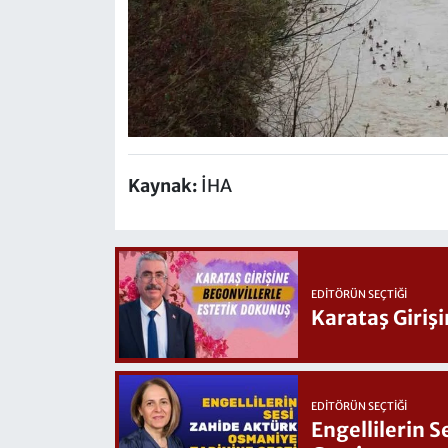
Kaynak:
İHA
EDITÖRÜN SEÇTIĞI
Karataş Giriş
EDITÖRÜN SEÇTIĞI
Engellilerin 