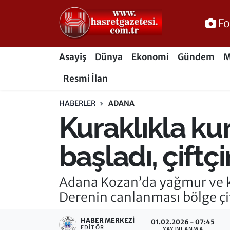
Fo
Osmaniye Nöbetçi Eczaneler
Asayiş
Dünya
Ekonomi
Gündem
M
Osmaniye Hava Durumu
Resmi İlan
Osmaniye Trafik Yoğunluk Haritası
HABERLER
ADANA
Kuraklıkla k
Süper Lig Puan Durumu ve Fikstür
Tüm Manşetler
başladı, çiftç
Son Dakika Haberleri
Adana Kozan’da yağmur ve ka
Derenin canlanması bölge çif
Haber Arşivi
HABER MERKEZI
01.02.2026 - 07:45
EDITÖR
YAYINLANMA