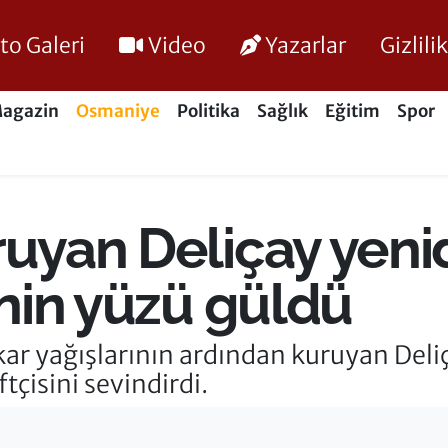
to Galeri
Video
Yazarlar
Gizlil
agazin
Osmaniye
Politika
Sağlık
Eğitim
Spor
uruyan Deliçay yen
inin yüzü güldü
r yağışlarının ardından kuruyan Deli
tçisini sevindirdi.