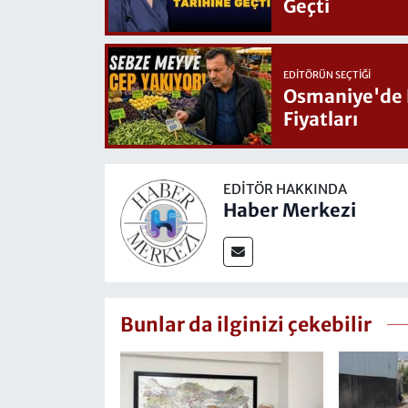
Geçti
EDITÖRÜN SEÇTIĞI
Osmaniye'de Hafta Sonu G
Fiyatları
EDITÖR HAKKINDA
Haber Merkezi
Bunlar da ilginizi çekebilir