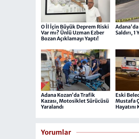
O İl İçin Büyük Deprem Riski
Adana'da 
Var mı? Ünlü Uzman Ezber
Saldırı, 1 
Bozan Açıklamayı Yaptı!
Adana Kozan’da Trafik
Eski Bele
Kazası, Motosiklet Sürücüsü
Mustafa Ç
Yaralandı
Hayatını 
Yorumlar