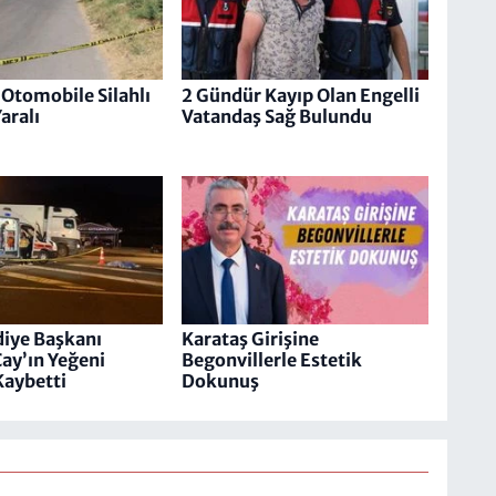
Otomobile Silahlı
2 Gündür Kayıp Olan Engelli
Yaralı
Vatandaş Sağ Bulundu
diye Başkanı
Karataş Girişine
ay’ın Yeğeni
Begonvillerle Estetik
Kaybetti
Dokunuş