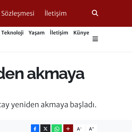
ik Sözleşmesi
İletişim
Teknoloji
Yaşam
İletişim
Künye
iden akmaya
çay yeniden akmaya başladı.
-
+
A
A