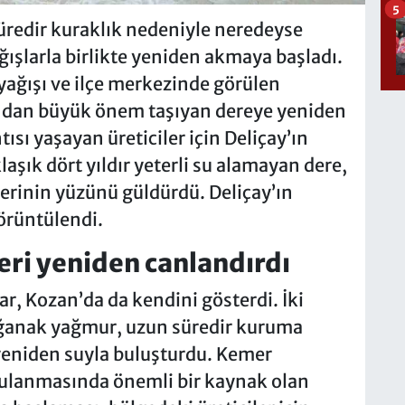
5
üredir kuraklık nedeniyle neredeyse
şlarla birlikte yeniden akmaya başladı.
yağışı ve ilçe merkezinde görülen
ından büyük önem taşıyan dereye yeniden
tısı yaşayan üreticiler için Deliçay’ın
şık dört yıldır yeterli su alamayan dere,
erinin yüzünü güldürdü. Deliçay’ın
örüntülendi.
eri yeniden canlandırdı
ar, Kozan’da da kendini gösterdi. İki
ağanak yağmur, uzun süredir kuruma
yeniden suyla buluşturdu. Kemer
 sulanmasında önemli bir kaynak olan