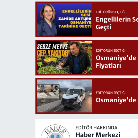
EDITÖRÜN SEÇTIĞI
Engellilerin 
Geçti
EDITÖRÜN SEÇTIĞI
Osmaniye'de Hafta Sonu G
Fiyatları
EDITÖRÜN SEÇTIĞI
Osmaniye'de 
EDITÖR HAKKINDA
Haber Merkezi