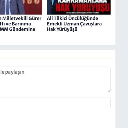
 Milletvekili Gürer
Ali Tilkici Öncülüğünde
ffı ve Barınma
Emekli Uzman Çavuşlara
TBMM Gündemine
Hak Yürüyüşü