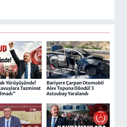
k Yürüyüşünde!
Bariyere Çarpan Otomobil
avuşlara Tazminat
Alev Topuna Döndü! 3
ulmadı"
Astsubay Yaralandı