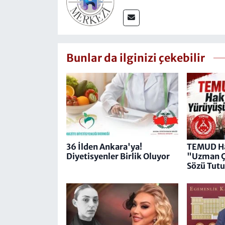
Bunlar da ilginizi çekebilir
36 İlden Ankara'ya!
TEMUD Ha
Diyetisyenler Birlik Oluyor
"Uzman Ç
Sözü Tut