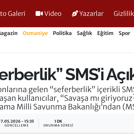
to Galeri
Video
Yazarlar
Gizlil
agazin
Osmaniye
Politika
Sağlık
Eğitim
Spor
rberlik” SMS’i Açı
onlarına gelen “seferberlik” içerikli 
aşan kullanıcılar, “Savaşa mı giriyor
klama Milli Savunma Bakanlığı’ndan (MS
17.05.2026 - 15:35
1 DK
GÜNCELLEME
OKUNMA SÜRESI