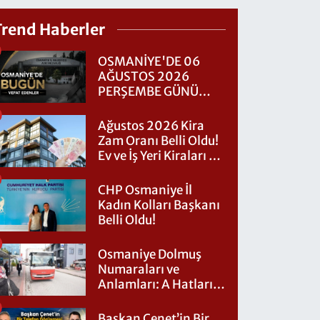
Trend Haberler
OSMANİYE'DE 06
AĞUSTOS 2026
PERŞEMBE GÜNÜ
VEFAT EDENLER
Ağustos 2026 Kira
Zam Oranı Belli Oldu!
Ev ve İş Yeri Kiraları Ne
Kadar Artacak?
CHP Osmaniye İl
Kadın Kolları Başkanı
Belli Oldu!
Osmaniye Dolmuş
Numaraları ve
Anlamları: A Hatları
Nereye Gidiyor?
Başkan Çenet’in Bir