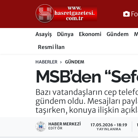
Fo
Osmaniye Nöbetçi Eczaneler
Asayiş
Dünya
Ekonomi
Gündem
M
Osmaniye Hava Durumu
Resmi İlan
Osmaniye Trafik Yoğunluk Haritası
HABERLER
GÜNDEM
MSB’den “Sefe
Süper Lig Puan Durumu ve Fikstür
Tüm Manşetler
Bazı vatandaşların cep telef
gündem oldu. Mesajları payl
Son Dakika Haberleri
taşırken, konuya ilişkin açı
Haber Arşivi
HABER MERKEZI
17.05.2026 - 18:19
EDITÖR
YAYINLANMA