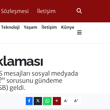
ik Sözleşmesi
İletişim
Teknoloji
Yaşam
İletişim
Künye
klaması
SMS mesajları sosyal medyada
uz?” sorusunu gündeme
B) geldi.
-
+
A
A