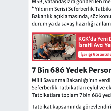
MSB, vatandaşlara gönderilen mesa
“Yıldırım Serisi Seferberlik Tatbi
Bakanlık açıklamasında, söz konu
durum ya da savaş hazırlığı anlam
KGK’da Yeni 
İsrafil Avcı 
İçeriği Görüntül
7 Bin 686 Yedek Person
Milli Savunma Bakanlığı’nın verdiği
Seferberlik Tatbikatları eylül ve e
Tatbikatlara toplam 7 bin 686 yed
Tatbikat kapsamında görevlendiril