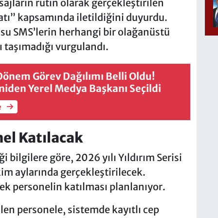
jların rutin olarak gerçekleştirilen
katı” kapsamında iletildiğini duyurdu.
su SMS’lerin herhangi bir olağanüstü
ı taşımadığı vurgulandı.
Dönem Görev Dağılımı Belli Oldu!
Yeniden Yerel Medya Başkanı Seçildi
e
el Katılacak
 bilgilere göre, 2026 yılı Yıldırım Serisi
kim aylarında gerçekleştirilecek.
ek personelin katılması planlanıyor.
en personele, sistemde kayıtlı cep