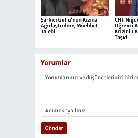
Şarkıcı Güllü’nün Kızına
CHP Niğde
Ağırlaştırılmış Müebbet
Öğrenci A
Talebi
Krizini 
Taşıdı
Yorumlar
Gönder