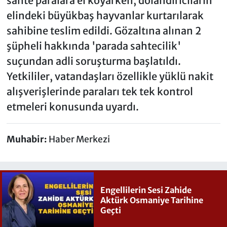
sahte paralara el koyarken, dolandırıcıların
elindeki büyükbaş hayvanlar kurtarılarak
sahibine teslim edildi. Gözaltına alınan 2
şüpheli hakkında 'parada sahtecilik'
suçundan adli soruşturma başlatıldı.
Yetkililer, vatandaşları özellikle yüklü nakit
alışverişlerinde paraları tek tek kontrol
etmeleri konusunda uyardı.
Muhabir:
Haber Merkezi
Engellilerin Sesi Zahide
Aktürk Osmaniye Tarihine
Geçti