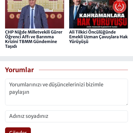
CHP Niğde Milletvekili Gürer
Ali Tilkici Öncülüğünde
Öğrenci Affı ve Barınma
Emekli Uzman Çavuşlara Hak
Krizini TBMM Gündemine
Yürüyüşü
Taşıdı
Yorumlar