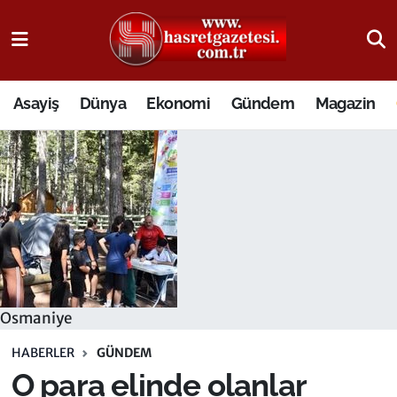
Osmaniye Nöbetçi Eczaneler
Asayiş
Dünya
Ekonomi
Gündem
Magazin
Osmaniye Hava Durumu
Osmaniye Trafik Yoğunluk Haritası
Süper Lig Puan Durumu ve Fikstür
Tüm Manşetler
Son Dakika Haberleri
Osmaniye
Haber Arşivi
HABERLER
GÜNDEM
O para elinde olanlar