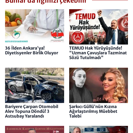
Bunlar da ilginizi çekebilir
36 İlden Ankara'ya!
TEMUD Hak Yürüyüşünde!
Diyetisyenler Birlik Oluyor
"Uzman Çavuşlara Tazminat
Sözü Tutulmadı"
Bariyere Çarpan Otomobil
Şarkıcı Güllü’nün Kızına
Alev Topuna Döndü! 3
Ağırlaştırılmış Müebbet
Astsubay Yaralandı
Talebi