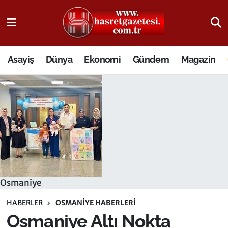
Osmaniye Nöbetçi Eczaneler
Asayiş
Dünya
Ekonomi
Gündem
Magazin
Osmaniye Hava Durumu
Osmaniye Trafik Yoğunluk Haritası
Süper Lig Puan Durumu ve Fikstür
Tüm Manşetler
Son Dakika Haberleri
Osmaniye
Haber Arşivi
HABERLER
OSMANIYE HABERLERI
Osmaniye Altı Nokta