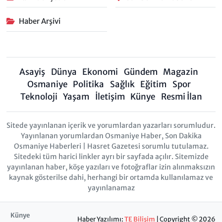
Haber Arşivi
Asayiş
Dünya
Ekonomi
Gündem
Magazin
Osmaniye
Politika
Sağlık
Eğitim
Spor
Teknoloji
Yaşam
İletişim
Künye
Resmi İlan
Sitede yayınlanan içerik ve yorumlardan yazarları sorumludur.
Yayınlanan yorumlardan Osmaniye Haber, Son Dakika
Osmaniye Haberleri | Hasret Gazetesi sorumlu tutulamaz.
Sitedeki tüm harici linkler ayrı bir sayfada açılır. Sitemizde
yayınlanan haber, köşe yazıları ve fotoğraflar izin alınmaksızın
kaynak gösterilse dahi, herhangi bir ortamda kullanılamaz ve
yayınlanamaz
Künye
Haber Yazılımı:
TE Bilişim
| Copyright © 2026