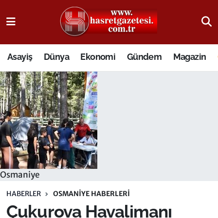
Osmaniye Nöbetçi Eczaneler
Asayiş
Dünya
Ekonomi
Gündem
Magazin
Osmaniye Hava Durumu
Osmaniye Trafik Yoğunluk Haritası
Süper Lig Puan Durumu ve Fikstür
Tüm Manşetler
Son Dakika Haberleri
Osmaniye
Haber Arşivi
HABERLER
OSMANIYE HABERLERI
Çukurova Havalimanı