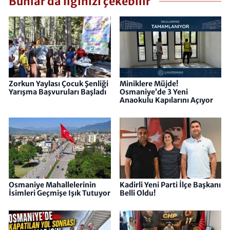
Bunlar da ilginizi çekebilir
Zorkun Yaylası Çocuk Şenliği
Miniklere Müjde!
Yarışma Başvuruları Başladı
Osmaniye’de 3 Yeni
Anaokulu Kapılarını Açıyor
Osmaniye Mahallelerinin
Kadirli Yeni Parti İlçe Başkanı
İsimleri Geçmişe Işık Tutuyor
Belli Oldu!