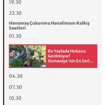
19.30
22.30
Havamaş Çukurova Havalimanı Kalkış
Saatleri
01.30
Bu Yaylada Hırkasız
Gezilmiyor!
Osmaniye'nin En Serin
Yaylası
04.30
07.30
10.30