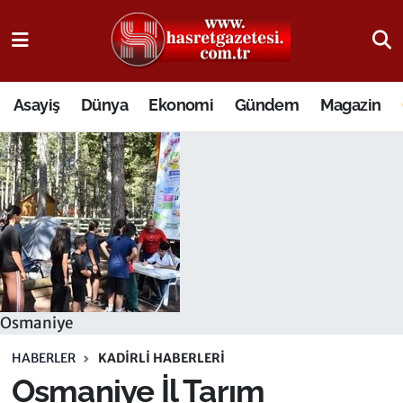
Osmaniye Nöbetçi Eczaneler
Asayiş
Dünya
Ekonomi
Gündem
Magazin
Osmaniye Hava Durumu
Osmaniye Trafik Yoğunluk Haritası
Süper Lig Puan Durumu ve Fikstür
Tüm Manşetler
Son Dakika Haberleri
Osmaniye
Haber Arşivi
HABERLER
KADIRLI HABERLERI
Osmaniye İl Tarım