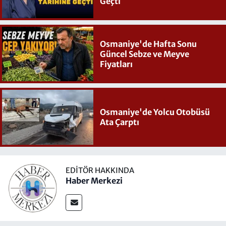
Geçti
Osmaniye'de Hafta Sonu
Güncel Sebze ve Meyve
Fiyatları
Osmaniye'de Yolcu Otobüsü
Ata Çarptı
EDITÖR HAKKINDA
Haber Merkezi