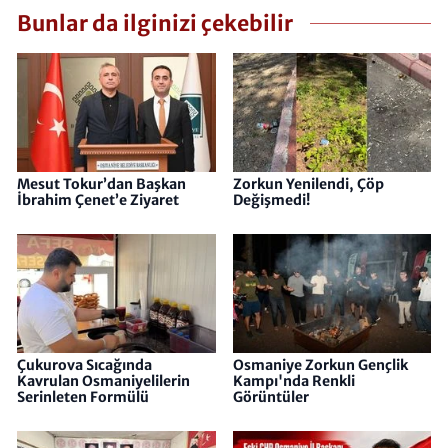
Bunlar da ilginizi çekebilir
Mesut Tokur’dan Başkan
Zorkun Yenilendi, Çöp
İbrahim Çenet’e Ziyaret
Değişmedi!
Çukurova Sıcağında
Osmaniye Zorkun Gençlik
Kavrulan Osmaniyelilerin
Kampı'nda Renkli
Serinleten Formülü
Görüntüler