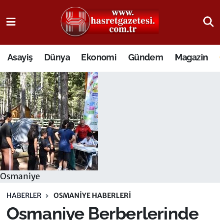
Osmaniye Nöbetçi Eczaneler
Asayiş
Dünya
Ekonomi
Gündem
Magazin
Osmaniye Hava Durumu
Osmaniye Trafik Yoğunluk Haritası
Süper Lig Puan Durumu ve Fikstür
Tüm Manşetler
Son Dakika Haberleri
Osmaniye
Haber Arşivi
HABERLER
OSMANIYE HABERLERI
Osmaniye Berberlerinde