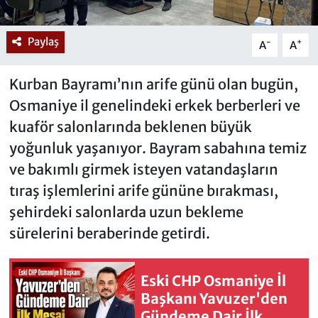
Paylaş
-
+
A
A
Kurban Bayramı’nın arife günü olan bugün,
Osmaniye il genelindeki erkek berberleri ve
kuaför salonlarında beklenen büyük
yoğunluk yaşanıyor. Bayram sabahına temiz
ve bakımlı girmek isteyen vatandaşların
tıraş işlemlerini arife gününe bırakması,
şehirdeki salonlarda uzun bekleme
sürelerini beraberinde getirdi.
Eski CHP Osmaniye İl
Başkanı Yavuzer'den
Gündeme Dair İlk