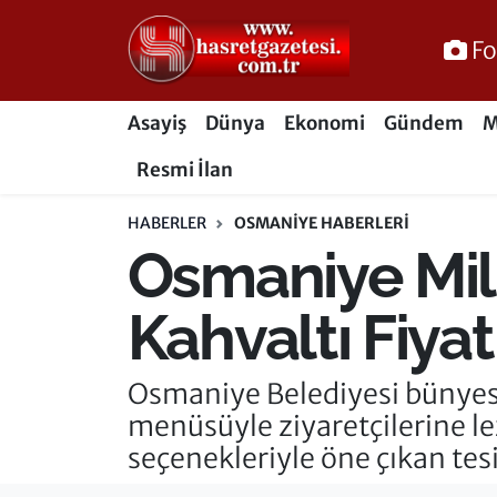
Fo
Osmaniye Nöbetçi Eczaneler
Asayiş
Dünya
Ekonomi
Gündem
M
Osmaniye Hava Durumu
Resmi İlan
Osmaniye Trafik Yoğunluk Haritası
HABERLER
OSMANIYE HABERLERI
Osmaniye Mill
Süper Lig Puan Durumu ve Fikstür
Tüm Manşetler
Kahvaltı Fiyat
Son Dakika Haberleri
Osmaniye Belediyesi bünyesi
menüsüyle ziyaretçilerine le
Haber Arşivi
seçenekleriyle öne çıkan tesi