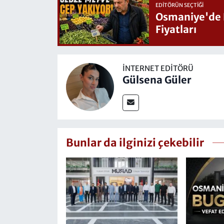
EDITÖRÜN SEÇTIĞI
Osmaniye'de Hafta Sonu G
Fiyatları
İNTERNET EDITÖRÜ
Gülsena Güler
Bunlar da ilginizi çekebilir