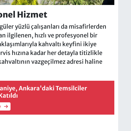
yonel Hizmet
güler yüzlü çalışanları da misafirlerden
n ilgilenen, hızlı ve profesyonel bir
laşımlarıyla kahvaltı keyfini ikiye
vis hızına kadar her detayla titizlikle
 kahvaltının vazgeçilmez adresi haline
iye, Ankara'daki Temsilciler
Katıldı
e