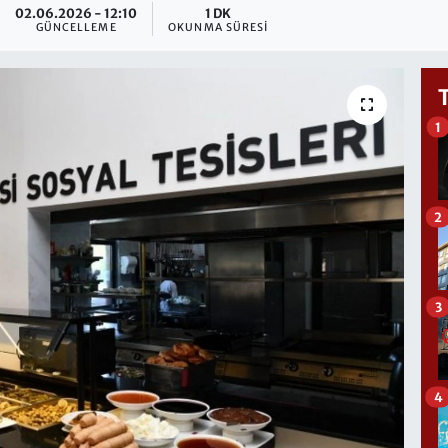
02.06.2026 - 12:10
1 DK
GÜNCELLEME
OKUNMA SÜRESI
1
2
3
4