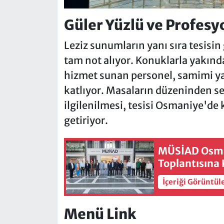
Güler Yüzlü ve Profes
Leziz sunumların yanı sıra tesisin 
tam not alıyor. Konuklarla yakında
hizmet sunan personel, samimi yak
katlıyor. Masaların düzeninden ser
ilgilenilmesi, tesisi Osmaniye'de
getiriyor.
MÜSİAD Osman
Toplantısına 
İçeriği Görüntül
Menü Link