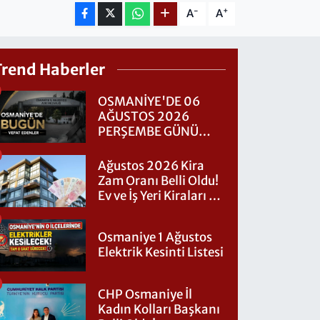
-
+
A
A
Trend Haberler
OSMANİYE'DE 06
AĞUSTOS 2026
PERŞEMBE GÜNÜ
VEFAT EDENLER
Ağustos 2026 Kira
Zam Oranı Belli Oldu!
Ev ve İş Yeri Kiraları Ne
Kadar Artacak?
Osmaniye 1 Ağustos
Elektrik Kesinti Listesi
CHP Osmaniye İl
Kadın Kolları Başkanı