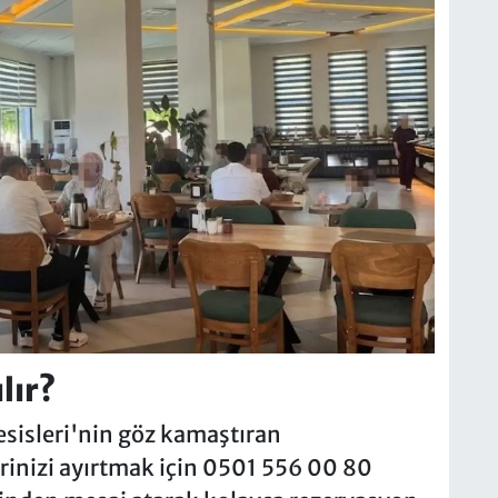
lır?
sisleri'nin göz kamaştıran
rinizi ayırtmak için 0501 556 00 80