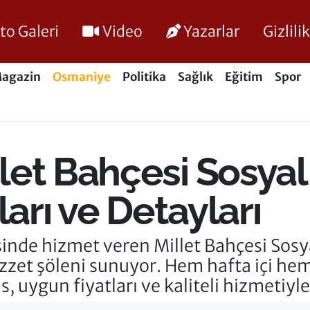
to Galeri
Video
Yazarlar
Gizlil
agazin
Osmaniye
Politika
Sağlık
Eğitim
Spor
et Bahçesi Sosyal 
ları ve Detayları
nde hizmet veren Millet Bahçesi Sosyal
zzet şöleni sunuyor. Hem hafta içi he
s, uygun fiyatları ve kaliteli hizmetiyle