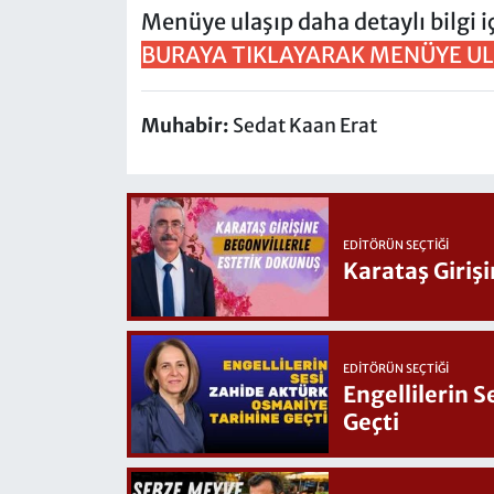
Menüye ulaşıp daha detaylı bilgi iç
BURAYA TIKLAYARAK MENÜYE UL
Muhabir:
Sedat Kaan Erat
EDITÖRÜN SEÇTIĞI
Karataş Giriş
EDITÖRÜN SEÇTIĞI
Engellilerin 
Geçti