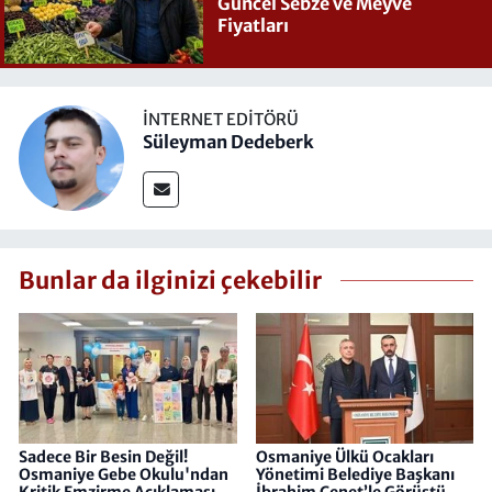
Güncel Sebze ve Meyve
Fiyatları
İNTERNET EDITÖRÜ
Süleyman Dedeberk
Bunlar da ilginizi çekebilir
Sadece Bir Besin Değil!
Osmaniye Ülkü Ocakları
Osmaniye Gebe Okulu'ndan
Yönetimi Belediye Başkanı