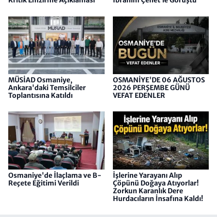
Kritik Emzirme Açıklaması
İbrahim Çenet’le Görüştü
MÜSİAD Osmaniye,
OSMANİYE'DE 06 AĞUSTOS
Ankara'daki Temsilciler
2026 PERŞEMBE GÜNÜ
Toplantısına Katıldı
VEFAT EDENLER
Osmaniye'de İlaçlama ve B-
İşlerine Yarayanı Alıp
Reçete Eğitimi Verildi
Çöpünü Doğaya Atıyorlar!
Zorkun Karanlık Dere
Hurdacıların İnsafına Kaldı!