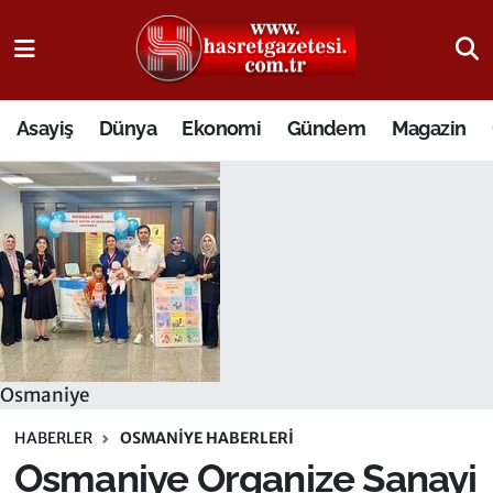
Osmaniye Nöbetçi Eczaneler
Asayiş
Dünya
Ekonomi
Gündem
Magazin
Osmaniye Hava Durumu
Osmaniye Trafik Yoğunluk Haritası
Süper Lig Puan Durumu ve Fikstür
Tüm Manşetler
Son Dakika Haberleri
Osmaniye
Haber Arşivi
HABERLER
OSMANIYE HABERLERI
Osmaniye Organize Sanayi