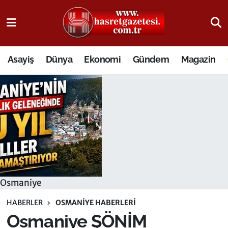
Osmaniye Nöbetçi Eczaneler
Asayiş
Dünya
Ekonomi
Gündem
Magazin
Osmaniye Hava Durumu
Osmaniye Trafik Yoğunluk Haritası
Süper Lig Puan Durumu ve Fikstür
Tüm Manşetler
Son Dakika Haberleri
Osmaniye
Haber Arşivi
HABERLER
OSMANIYE HABERLERI
Osmaniye ŞÖNİM