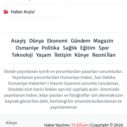
Haber Arşivi
Asayiş
Dünya
Ekonomi
Gündem
Magazin
Osmaniye
Politika
Sağlık
Eğitim
Spor
Teknoloji
Yaşam
İletişim
Künye
Resmi İlan
Sitede yayınlanan içerik ve yorumlardan yazarları sorumludur.
Yayınlanan yorumlardan Osmaniye Haber, Son Dakika
Osmaniye Haberleri | Hasret Gazetesi sorumlu tutulamaz.
Sitedeki tüm harici linkler ayrı bir sayfada açılır. Sitemizde
yayınlanan haber, köşe yazıları ve fotoğraflar izin alınmaksızın
kaynak gösterilse dahi, herhangi bir ortamda kullanılamaz ve
yayınlanamaz
Künye
Haber Yazılımı:
TE Bilişim
| Copyright © 2026