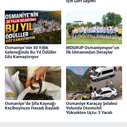
İçin Geri Sayım!
Osmaniye'nin 30 Yıllık
MDGRUP Osmaniyespor'un
Geleneğinde Bu Yıl Ödüller
İlk İdmanından Detaylar
Göz Kamaştırıyor
Osmaniye'de Şifa Kaynağı
Osmaniye Karaçay Şelalesi
Keçiboynuzu Hasadı Başladı
Yolunda Otomobil
Yüksekten Uçtu: 5 Yaralı