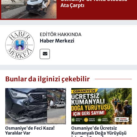
Ata Çarptı
EDITÖR HAKKINDA
Haber Merkezi
Bunlar da ilginizi çekebilir
Osmaniye'de Feci Kaza!
Osmaniye'de Ücretsiz
Yaralılar Var
Kumanyalı Doğa Yürüyüşü