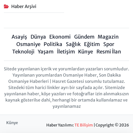
Haber Arşivi
Asayiş
Dünya
Ekonomi
Gündem
Magazin
Osmaniye
Politika
Sağlık
Eğitim
Spor
Teknoloji
Yaşam
İletişim
Künye
Resmi İlan
Sitede yayınlanan içerik ve yorumlardan yazarları sorumludur.
Yayınlanan yorumlardan Osmaniye Haber, Son Dakika
Osmaniye Haberleri | Hasret Gazetesi sorumlu tutulamaz.
Sitedeki tüm harici linkler ayrı bir sayfada açılır. Sitemizde
yayınlanan haber, köşe yazıları ve fotoğraflar izin alınmaksızın
kaynak gösterilse dahi, herhangi bir ortamda kullanılamaz ve
yayınlanamaz
Künye
Haber Yazılımı:
TE Bilişim
| Copyright © 2026