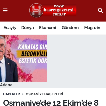
Osmaniye Nöbetçi Eczaneler
Asayiş
Dünya
Ekonomi
Gündem
Magazin
Osmaniye Hava Durumu
Osmaniye Trafik Yoğunluk Haritası
Süper Lig Puan Durumu ve Fikstür
Tüm Manşetler
Son Dakika Haberleri
Adana
Haber Arşivi
HABERLER
OSMANIYE HABERLERI
Osmaniye’de 12 Ekim’de 8