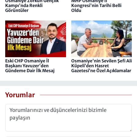
Osmaniye Zorkun Gençlik
MHP Osmaniye İl
Kampı'nda Renkli
Kongresi'nin Tarihi Belli
Görüntüler
Oldu
Eski CHP Osmaniye İl
Osmaniye'nin Sevilen Şefi Ali
Başkanı Yavuzer'den
Küpeli’den Hasret
Gündeme Dair İlk Mesaj
Gazetesi’ne Özel Açıklamalar
Yorumlar