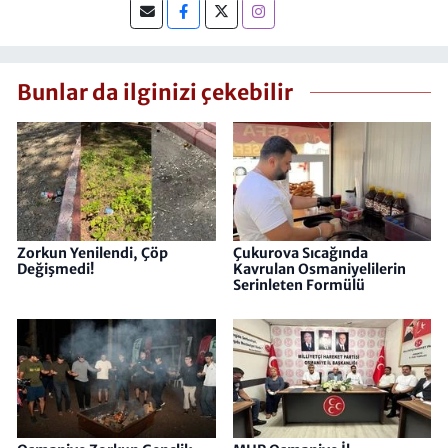
koordinasyonu ve medya yönetimi
alanlarında operasyonel deneyim
kazandım. Mesleki kariyerimi şu anda
Hasret Gazetesi'nde Muhabir olarak
Bunlar da ilginizi çekebilir
sürdürmekteyim.
Zorkun Yenilendi, Çöp
Çukurova Sıcağında
Değişmedi!
Kavrulan Osmaniyelilerin
Serinleten Formülü