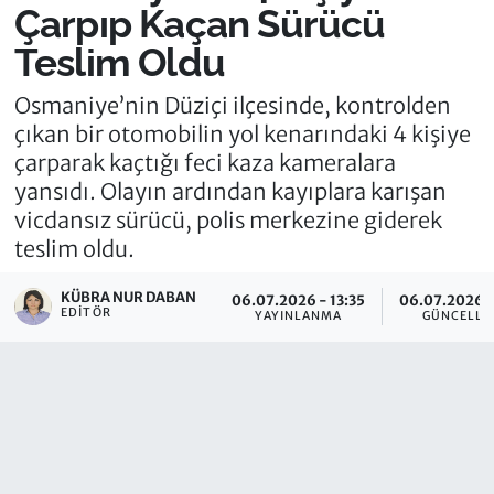
Çarpıp Kaçan Sürücü
Teslim Oldu
Osmaniye’nin Düziçi ilçesinde, kontrolden
çıkan bir otomobilin yol kenarındaki 4 kişiye
çarparak kaçtığı feci kaza kameralara
yansıdı. Olayın ardından kayıplara karışan
vicdansız sürücü, polis merkezine giderek
teslim oldu.
KÜBRA NUR DABAN
06.07.2026 - 13:35
06.07.2026 -
EDITÖR
YAYINLANMA
GÜNCELLE