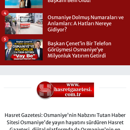
Başkanı Belli Oldu!
4
Osmaniye Dolmuş Numaraları ve
Anlamları: A Hatları Nereye
Gidiyor?
5
Başkan Çenet’in Bir Telefon
Görüşmesi Osmaniye’ye
Milyonluk Yatırım Getirdi
Hasret Gazetesi: Osmaniye'nin Nabzını Tutan Haber
Sitesi Osmaniye'de yayın hayatını sürdüren Hasret
Gazetesi, dijital platformda da Osmaniye'nin en