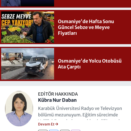
Osmaniye'de Hafta Sonu
Güncel Sebze ve Meyve
Fiyatları
Osmaniye'de Yolcu Otobüsü
Ata Çarptı
EDITÖR HAKKINDA
Kübra Nur Daban
Karabük Üniversitesi Radyo ve Televizyon
bölümü mezunuyum. Eğitim sürecimde
Valilik bünyesinde gerçekleştirdiğim staj
Devam Et
programıyla; resmi kurum iletişimi, basın