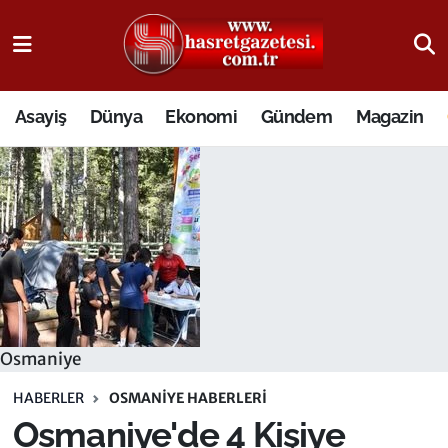
Osmaniye Nöbetçi Eczaneler
Asayiş
Dünya
Ekonomi
Gündem
Magazin
Osmaniye Hava Durumu
Osmaniye Trafik Yoğunluk Haritası
Süper Lig Puan Durumu ve Fikstür
Tüm Manşetler
Son Dakika Haberleri
Osmaniye
Haber Arşivi
HABERLER
OSMANIYE HABERLERI
Osmaniye'de 4 Kişiye