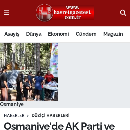
Osmaniye Nöbetçi Eczaneler
Asayiş
Dünya
Ekonomi
Gündem
Magazin
Osmaniye Hava Durumu
Osmaniye Trafik Yoğunluk Haritası
Süper Lig Puan Durumu ve Fikstür
Tüm Manşetler
Son Dakika Haberleri
Osmaniye
Haber Arşivi
HABERLER
DÜZIÇI HABERLERI
Osmaniye'de AK Parti ve