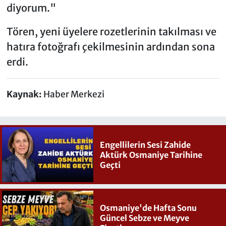
diyorum."
Tören, yeni üyelere rozetlerinin takılması ve
hatıra fotoğrafı çekilmesinin ardından sona
erdi.
Kaynak:
Haber Merkezi
Engellilerin Sesi Zahide
Aktürk Osmaniye Tarihine
Geçti
Osmaniye'de Hafta Sonu
Güncel Sebze ve Meyve