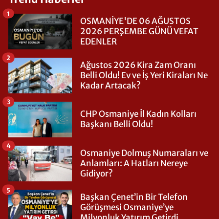
1
OSMANİYE'DE 06 AĞUSTOS
2026 PERŞEMBE GÜNÜ VEFAT
EDENLER
2
Ağustos 2026 Kira Zam Oranı
Belli Oldu! Ev ve İş Yeri Kiraları Ne
Kadar Artacak?
3
CHP Osmaniye İl Kadın Kolları
Başkanı Belli Oldu!
4
Osmaniye Dolmuş Numaraları ve
Anlamları: A Hatları Nereye
Gidiyor?
5
Başkan Çenet’in Bir Telefon
Görüşmesi Osmaniye’ye
Milyonluk Yatırım Getirdi