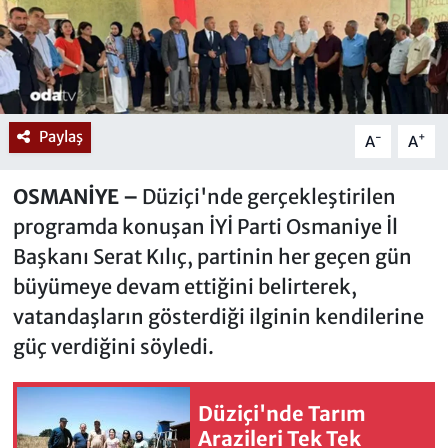
Paylaş
-
+
A
A
OSMANİYE –
Düziçi'nde gerçekleştirilen
programda konuşan İYİ Parti Osmaniye İl
Başkanı Serat Kılıç, partinin her geçen gün
büyümeye devam ettiğini belirterek,
vatandaşların gösterdiği ilginin kendilerine
güç verdiğini söyledi.
Düziçi'nde Tarım
Arazileri Tek Tek