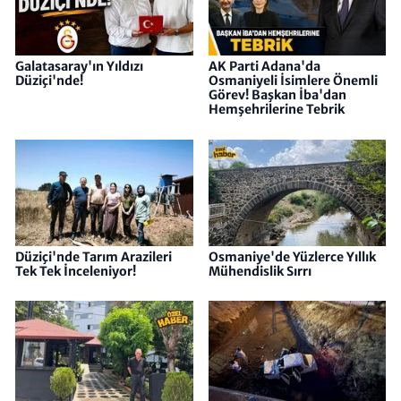
Galatasaray'ın Yıldızı
AK Parti Adana'da
Düziçi'nde!
Osmaniyeli İsimlere Önemli
Görev! Başkan İba'dan
Hemşehrilerine Tebrik
Düziçi'nde Tarım Arazileri
Osmaniye'de Yüzlerce Yıllık
Tek Tek İnceleniyor!
Mühendislik Sırrı