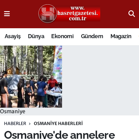
Osmaniye Nöbetçi Eczaneler
Asayiş
Dünya
Ekonomi
Gündem
Magazin
Osmaniye Hava Durumu
Osmaniye Trafik Yoğunluk Haritası
Süper Lig Puan Durumu ve Fikstür
Tüm Manşetler
Son Dakika Haberleri
Osmaniye
Haber Arşivi
HABERLER
OSMANIYE HABERLERI
Osmaniye'de annelere