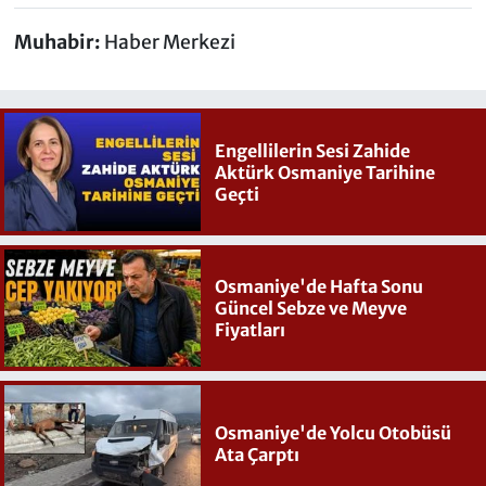
Muhabir:
Haber Merkezi
Engellilerin Sesi Zahide
Aktürk Osmaniye Tarihine
Geçti
Osmaniye'de Hafta Sonu
Güncel Sebze ve Meyve
Fiyatları
Osmaniye'de Yolcu Otobüsü
Ata Çarptı