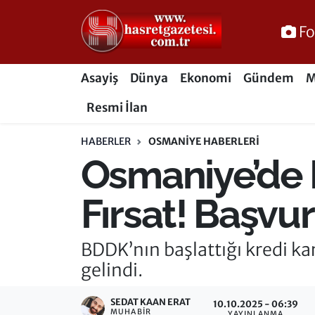
Fo
Osmaniye Nöbetçi Eczaneler
Asayiş
Dünya
Ekonomi
Gündem
M
Osmaniye Hava Durumu
Resmi İlan
Osmaniye Trafik Yoğunluk Haritası
HABERLER
OSMANIYE HABERLERI
Osmaniye’de 
Süper Lig Puan Durumu ve Fikstür
Tüm Manşetler
Fırsat! Başvu
Son Dakika Haberleri
BDDK’nın başlattığı kredi ka
gelindi.
Haber Arşivi
SEDAT KAAN ERAT
10.10.2025 - 06:39
MUHABIR
YAYINLANMA