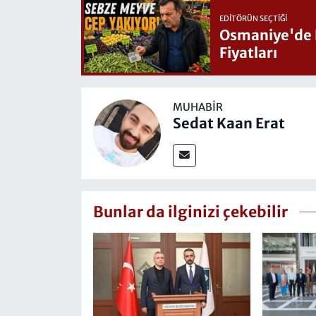
EDITÖRÜN SEÇTIĞI
Osmaniye'de Hafta Sonu G
Fiyatları
MUHABIR
Sedat Kaan Erat
Bunlar da ilginizi çekebilir