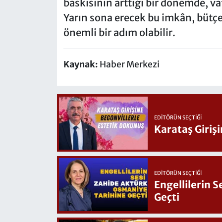
baskısının arttığı bir dönemde, va
Yarın sona erecek bu imkân, bütçe
önemli bir adım olabilir.
Kaynak:
Haber Merkezi
EDITÖRÜN SEÇTIĞI
Karataş Giriş
EDITÖRÜN SEÇTIĞI
Engellilerin 
Geçti