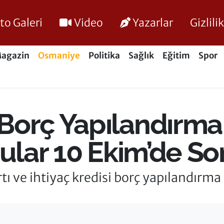
to Galeri
Video
Yazarlar
Gizlil
agazin
Osmaniye
Politika
Sağlık
Eğitim
Spor
Borç Yapılandırma 
rular 10 Ekim’de So
rtı ve ihtiyaç kredisi borç yapılandır