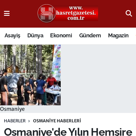
Osmaniye Nöbetçi Eczaneler
Asayiş
Dünya
Ekonomi
Gündem
Magazin
Osmaniye Hava Durumu
Osmaniye Trafik Yoğunluk Haritası
Süper Lig Puan Durumu ve Fikstür
Tüm Manşetler
Son Dakika Haberleri
Osmaniye
Haber Arşivi
HABERLER
OSMANIYE HABERLERI
Osmaniye'de Yılın Hemşire