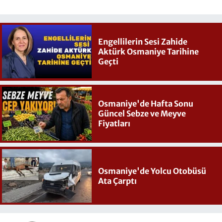
Engellilerin Sesi Zahide
Aktürk Osmaniye Tarihine
Geçti
Osmaniye'de Hafta Sonu
Güncel Sebze ve Meyve
Fiyatları
Osmaniye'de Yolcu Otobüsü
Ata Çarptı