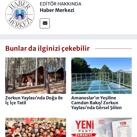
EDITÖR HAKKINDA
Haber Merkezi
Bunlar da ilginizi çekebilir
Zorkun Yaylası’nda Doğa ile
Amanoslar’ın Yeşiline
İç İçe Tatil
Camdan Bakış! Zorkun
Yaylası’nda Görsel Şölen