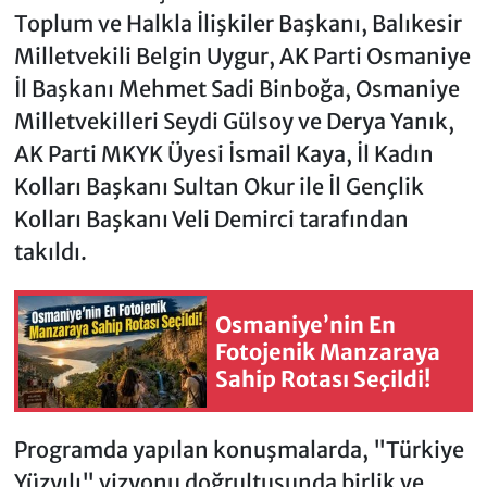
Toplum ve Halkla İlişkiler Başkanı, Balıkesir
Milletvekili Belgin Uygur, AK Parti Osmaniye
İl Başkanı Mehmet Sadi Binboğa, Osmaniye
Milletvekilleri Seydi Gülsoy ve Derya Yanık,
AK Parti MKYK Üyesi İsmail Kaya, İl Kadın
Kolları Başkanı Sultan Okur ile İl Gençlik
Kolları Başkanı Veli Demirci tarafından
takıldı.
Osmaniye’nin En
Fotojenik Manzaraya
Sahip Rotası Seçildi!
Programda yapılan konuşmalarda, "Türkiye
Yüzyılı" vizyonu doğrultusunda birlik ve