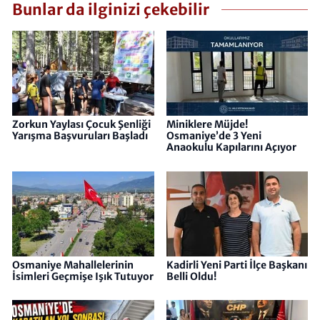
Bunlar da ilginizi çekebilir
Zorkun Yaylası Çocuk Şenliği
Miniklere Müjde!
Yarışma Başvuruları Başladı
Osmaniye’de 3 Yeni
Anaokulu Kapılarını Açıyor
Osmaniye Mahallelerinin
Kadirli Yeni Parti İlçe Başkanı
İsimleri Geçmişe Işık Tutuyor
Belli Oldu!