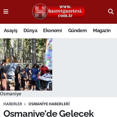
Osmaniye Nöbetçi Eczaneler
Asayiş
Dünya
Ekonomi
Gündem
Magazin
Osmaniye Hava Durumu
Osmaniye Trafik Yoğunluk Haritası
Süper Lig Puan Durumu ve Fikstür
Tüm Manşetler
Son Dakika Haberleri
Osmaniye
Haber Arşivi
HABERLER
OSMANIYE HABERLERI
Osmaniye'de Gelecek