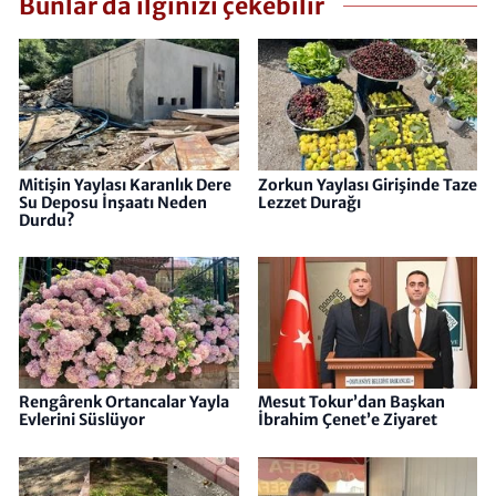
Bunlar da ilginizi çekebilir
Mitişin Yaylası Karanlık Dere
Zorkun Yaylası Girişinde Taze
Su Deposu İnşaatı Neden
Lezzet Durağı
Durdu?
Rengârenk Ortancalar Yayla
Mesut Tokur’dan Başkan
Evlerini Süslüyor
İbrahim Çenet’e Ziyaret