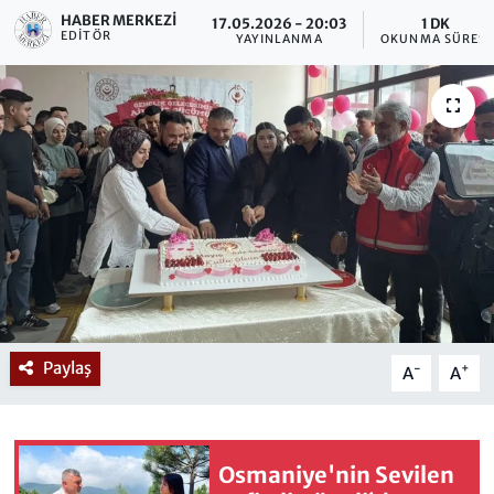
HABER MERKEZI
17.05.2026 - 20:03
1 DK
EDITÖR
YAYINLANMA
OKUNMA SÜRESI
Paylaş
-
+
A
A
Osmaniye'nin Sevilen