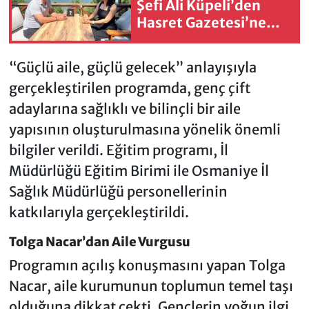
Şefi Ali Küpeli’den
Hasret Gazetesi’ne
Özel Açıklamalar
“Güçlü aile, güçlü gelecek” anlayışıyla
gerçekleştirilen programda, genç çift
adaylarına sağlıklı ve bilinçli bir aile
yapısının oluşturulmasına yönelik önemli
bilgiler verildi. Eğitim programı, İl
Müdürlüğü Eğitim Birimi ile Osmaniye İl
Sağlık Müdürlüğü personellerinin
katkılarıyla gerçekleştirildi.
Tolga Nacar’dan Aile Vurgusu
Programın açılış konuşmasını yapan Tolga
Nacar, aile kurumunun toplumun temel taşı
olduğuna dikkat çekti. Gençlerin yoğun ilgi