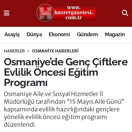
Osmaniye Nöbetçi Eczaneler
Asayiş
Dünya
Ekonomi
Gündem
Magazin
Osmaniye Hava Durumu
HABERLER
OSMANIYE HABERLERI
Osmaniye Trafik Yoğunluk Haritası
Osmaniye’de Genç Çiftlere
Süper Lig Puan Durumu ve Fikstür
Evlilik Öncesi Eğitim
Programı
Tüm Manşetler
Osmaniye Aile ve Sosyal Hizmetler İl
Son Dakika Haberleri
Müdürlüğü tarafından “15 Mayıs Aile Günü”
kapsamında evlilik hazırlığındaki gençlere
Haber Arşivi
yönelik evlilik öncesi eğitim programı
düzenlendi.