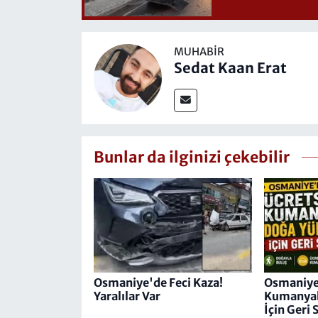
MUHABIR
Sedat Kaan Erat
Bunlar da ilginizi çekebilir
Osmaniye'de Feci Kaza!
Osmaniye
Yaralılar Var
Kumanyal
İçin Geri 