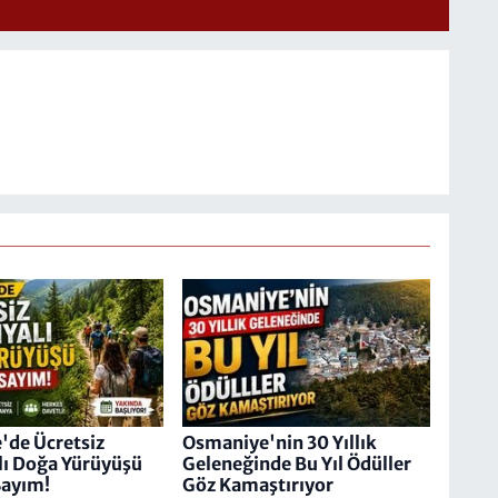
'de Ücretsiz
Osmaniye'nin 30 Yıllık
ı Doğa Yürüyüşü
Geleneğinde Bu Yıl Ödüller
Sayım!
Göz Kamaştırıyor