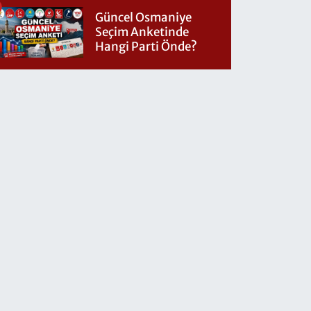
Geldi!
Güncel Osmaniye
Seçim Anketinde
Hangi Parti Önde?