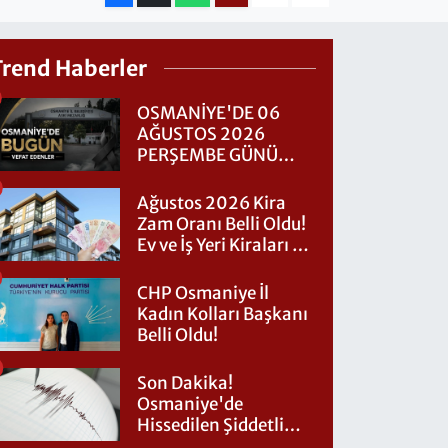
Trend Haberler
OSMANİYE'DE 06
AĞUSTOS 2026
PERŞEMBE GÜNÜ
VEFAT EDENLER
Ağustos 2026 Kira
Zam Oranı Belli Oldu!
Ev ve İş Yeri Kiraları Ne
Kadar Artacak?
CHP Osmaniye İl
Kadın Kolları Başkanı
Belli Oldu!
Son Dakika!
Osmaniye'de
Hissedilen Şiddetli
Deprem Meydana