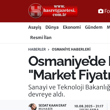
Fo
Osmaniye Nöbetçi Eczaneler
Asayiş
Dünya
Ekonomi
Gündem
M
Osmaniye Hava Durumu
Resmi İlan
Osmaniye Trafik Yoğunluk Haritası
HABERLER
OSMANIYE HABERLERI
Osmaniye’de 
Süper Lig Puan Durumu ve Fikstür
Tüm Manşetler
"Market Fiyat
Son Dakika Haberleri
Sanayi ve Teknoloji Bakanlığ
devreye aldı.
Haber Arşivi
SEDAT KAAN ERAT
10.08.2025 - 21:17
MUHABIR
YAYINLANMA