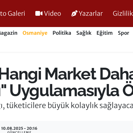
to Galeri
Video
Yazarlar
Gizlil
agazin
Osmaniye
Politika
Sağlık
Eğitim
Spor
Hangi Market Dah
ı" Uygulamasıyla 
ı, tüketicilere büyük kolaylık sağlayac
10.08.2025 - 20:16
GÜNCELLEME